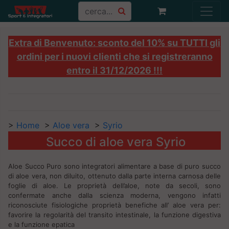
Extra di Benvenuto: sconto del 10% su TUTTI gli
ordini per i nuovi clienti che si registreranno
entro il 31/12/2026 !!!
>
Home
>
Aloe vera
>
Syrio
Succo di aloe vera Syrio
Aloe Succo Puro sono integratori alimentare a base di puro succo
di aloe vera, non diluito, ottenuto dalla parte interna carnosa delle
foglie di aloe. Le proprietà dell’aloe, note da secoli, sono
confermate anche dalla scienza moderna, vengono infatti
riconosciute fisiologiche proprietà benefiche all’ aloe vera per:
favorire la regolarità del transito intestinale, la funzione digestiva
e la funzione epatica