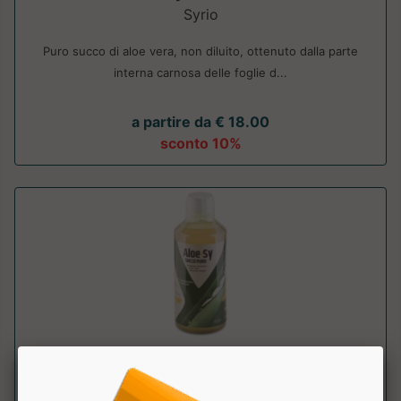
Syrio
Puro succo di aloe vera, non diluito, ottenuto dalla parte
interna carnosa delle foglie d...
a partire da € 18.00
sconto 10%
Aloe-sy Succo Puro
Syrio