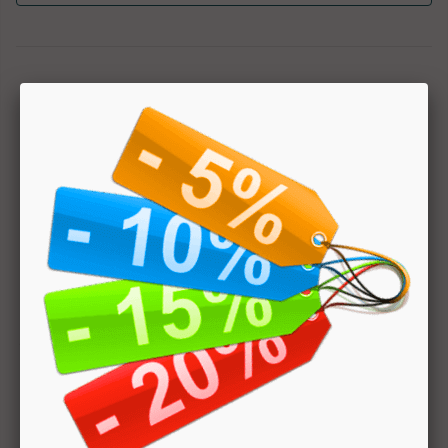
1
Hai bisogno di aiuto? Chatta con noi