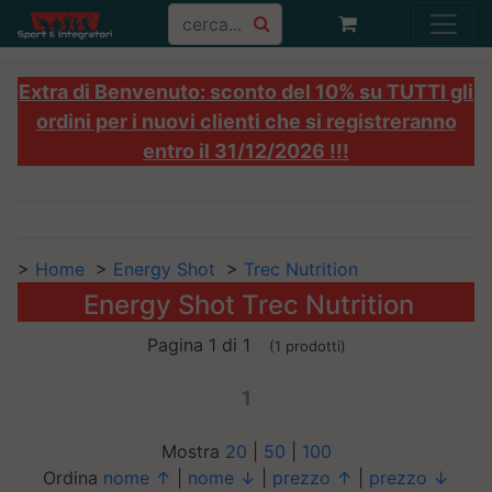
Extra di Benvenuto: sconto del 10% su TUTTI gli
ordini per i nuovi clienti che si registreranno
entro il 31/12/2026 !!!
>
Home
>
Energy Shot
>
Trec Nutrition
Energy Shot Trec Nutrition
Pagina 1 di 1
(1 prodotti)
1
Mostra
20
|
50
|
100
Ordina
nome ↑
|
nome ↓
|
prezzo ↑
|
prezzo ↓