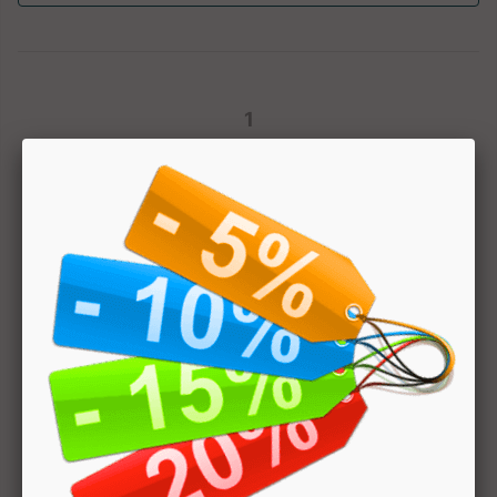
1
Hai bisogno di aiuto? Chatta con noi