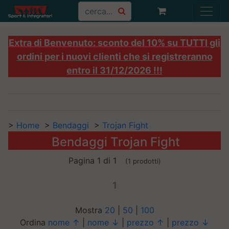
Extra di Benvenuto: sconto del 10% su TUTTI gli
ordini per i nuovi clienti che si registreranno
entro il 31/12/2026 !!!
>
Home
>
Bendaggi
>
Trojan Fight
Bendaggi Trojan Fight
Pagina 1 di 1
(1 prodotti)
1
Mostra
20
|
50
|
100
Ordina
nome ↑
|
nome ↓
|
prezzo ↑
|
prezzo ↓