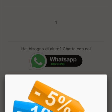
1
Hai bisogno di aiuto? Chatta con noi