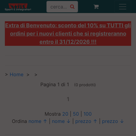
Extra di Benvenuto: sconto del 10% su TUTTI gli
ordini per i nuovi clienti che si registreranno
entro il 31/12/2026 !!!
>
Home
>
>
Pagina 1 di 1
(0 prodotti)
1
Mostra
20
|
50
|
100
Ordina
nome ↑
|
nome ↓
|
prezzo ↑
|
prezzo ↓