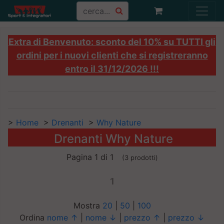
Extra di Benvenuto: sconto del 10% su TUTTI gli
ordini per i nuovi clienti che si registreranno
entro il 31/12/2026 !!!
>
Home
>
Drenanti
>
Why Nature
Drenanti Why Nature
Pagina 1 di 1
(3 prodotti)
1
Mostra
20
|
50
|
100
Ordina
nome ↑
|
nome ↓
|
prezzo ↑
|
prezzo ↓