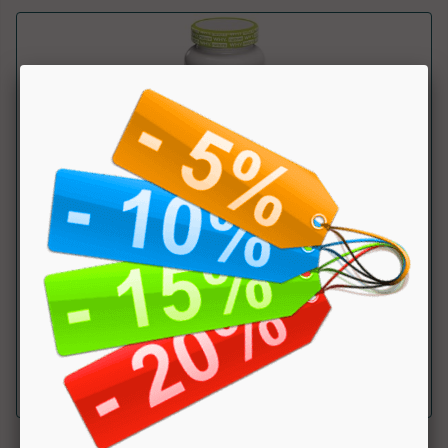
Drenante
Why Nature
Drenante in compresse a base di uva ursina, pilosella,
bucco, mirtillo rosso, t&egrave...
a partire da € 20.72
sconto 20%