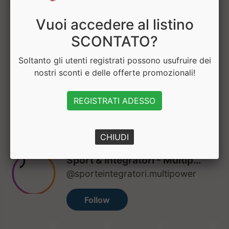
Vuoi accedere al listino
1
SCONTATO?
Soltanto gli utenti registrati possono usufruire dei
nostri sconti e delle offerte promozionali!
Hai bisogno di aiuto? Chatta con noi
REGISTRATI ADESSO
CHIUDI