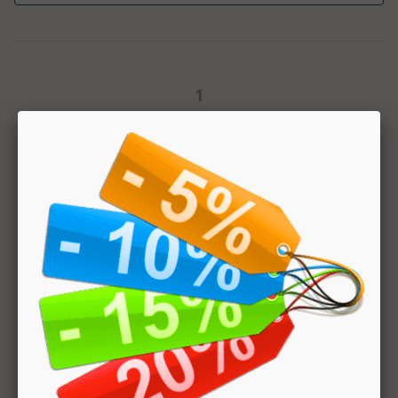
1
Hai bisogno di aiuto? Chatta con noi