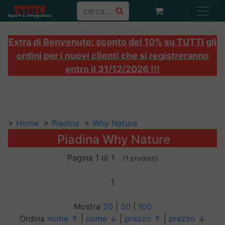
Extra di Benvenuto: sconto del 10% su TUTTI gli
ordini per i nuovi clienti che si registreranno
entro il 31/12/2026 !!!
>
Home
>
Piadina
>
Why Nature
Piadina Why Nature
Pagina 1 di 1
(1 prodotti)
1
Mostra
20
|
50
|
100
Ordina
nome ↑
|
nome ↓
|
prezzo ↑
|
prezzo ↓