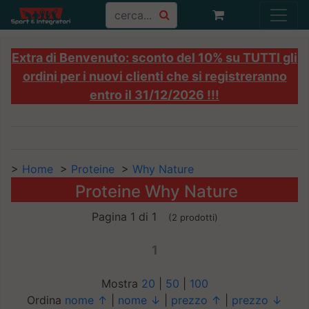
Extra di Benvenuto: sconto del 10% su TUTTI gli
ordini per i nuovi clienti che si registreranno
entro il 31/12/2026 !!!
>
Home
>
Proteine
>
Why Nature
Proteine Why Nature
Pagina 1 di 1
(2 prodotti)
1
Mostra
20
|
50
|
100
Ordina
nome ↑
|
nome ↓
|
prezzo ↑
|
prezzo ↓