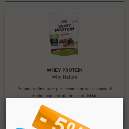
WHEY PROTEIN
Why Nature
Preparato alimentare per bevanda proteica a base di
proteine concentrate del siero del lat...
a partire da € 15.92
sconto 20%