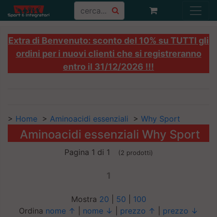
Extra di Benvenuto: sconto del 10% su TUTTI gli
ordini per i nuovi clienti che si registreranno
entro il 31/12/2026 !!!
>
Home
>
Aminoacidi essenziali
>
Why Sport
Aminoacidi essenziali Why Sport
Pagina 1 di 1
(2 prodotti)
1
Mostra
20
|
50
|
100
Ordina
nome ↑
|
nome ↓
|
prezzo ↑
|
prezzo ↓