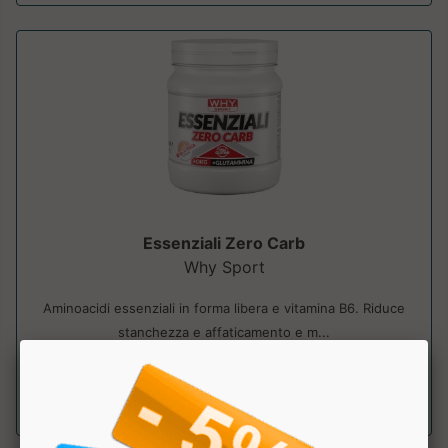
Essenziali Zero Carb
Why Sport
Aminoacidi essenziali in forma libera e vitamina B6. Riduce
stanchezza e affaticamento e m...
a partire da € 28.72
sconto 20%