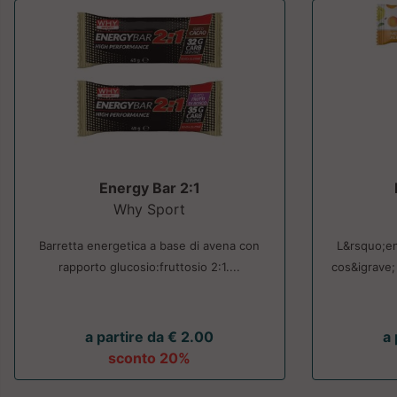
Energy Bar 2:1
Why Sport
Barretta energetica a base di avena con
L&rsquo;en
rapporto glucosio:fruttosio 2:1....
cos&igrave;
a partire da € 2.00
a 
sconto 20%