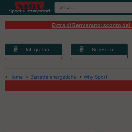
Extra di Benvenuto: sconto del 1
Integratori
Benessere
>
Home
>
Barrette energetiche
>
Why Sport