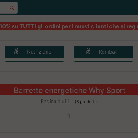
0% su TUTTI gli ordini per i nuovi clienti che si regi
Nutrizione
Kombat
Barrette energetiche Why Sport
Pagina 1 di 1
(6 prodotti)
1