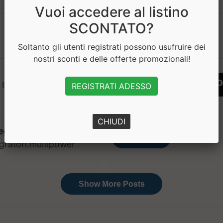
Vuoi accedere al listino
SCONTATO?
1
Soltanto gli utenti registrati possono usufruire dei
nostri sconti e delle offerte promozionali!
 bisogno di aiuto? Chatta con noi
REGISTRATI ADESSO
CHIUDI