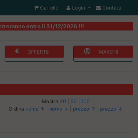
Carrello
Login
Contatti
streranno entro il 31/12/2026 !!!
OFFERTE
MARCHI
Mostra
20
|
50
|
100
Ordina
nome ↑
|
nome ↓
|
prezzo ↑
|
prezzo ↓