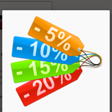
FORGED BAR
Why Sport
a pre-workout ricoperta al
to fondente, con caffeina e
urina. Prezzo scon...
partire da € 2.08
sconto 20%