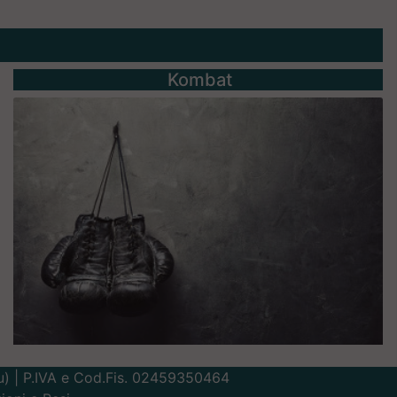
Kombat
Lu) | P.IVA e Cod.Fis. 02459350464