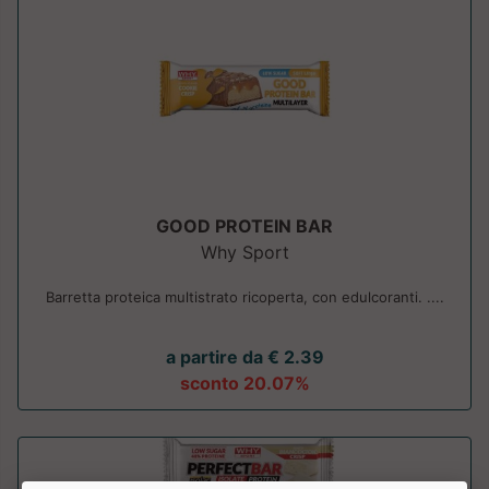
GOOD PROTEIN BAR
Why Sport
Barretta proteica multistrato ricoperta, con edulcoranti. ....
a partire da € 2.39
sconto 20.07%