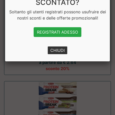
SCONTATO?
Soltanto gli utenti registrati possono usufruire dei
nostri sconti e delle offerte promozionali!
PROTEICA MULTISTRATO
REGISTRATI ADESSO
Why Sport
Barretta proteica multistrato, con edulcoranti. ....
CHIUDI
a partire da € 2.64
sconto 20%