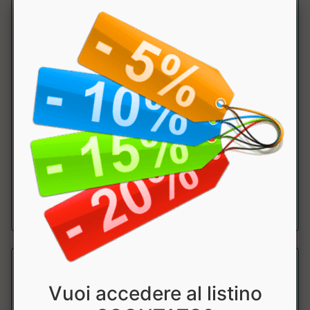
PERFECT BAR
Why Sport
Barretta proteica low sugar con proteine isolate (Isolac). ....
a partire da € 2.64
sconto 20%
Vuoi accedere al listino