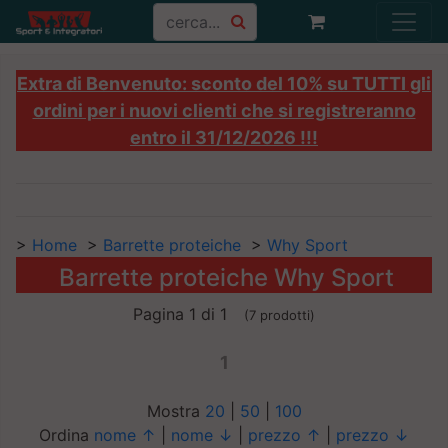
Extra di Benvenuto: sconto del 10% su TUTTI gli
ordini per i nuovi clienti che si registreranno
entro il 31/12/2026 !!!
>
Home
>
Barrette proteiche
>
Why Sport
Barrette proteiche Why Sport
Pagina 1 di 1
(7 prodotti)
1
Mostra
20
|
50
|
100
Ordina
nome ↑
|
nome ↓
|
prezzo ↑
|
prezzo ↓