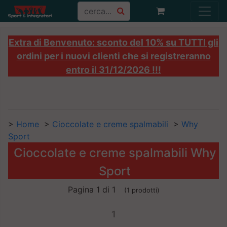
Extra di Benvenuto: sconto del 10% su TUTTI gli
ordini per i nuovi clienti che si registreranno
entro il 31/12/2026 !!!
>
Home
>
Cioccolate e creme spalmabili
>
Why
Sport
Cioccolate e creme spalmabili Why
Sport
Pagina 1 di 1
(1 prodotti)
1