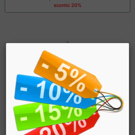
sconto 20%
1
Hai bisogno di aiuto? Chatta con noi