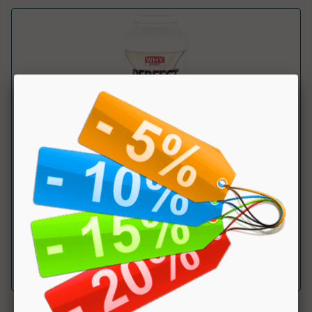
Perfect Mass
Why Sport
Miscela di proteine e carboidrati per l'aumento della massa
muscolare. ....
a partire da € 47.92
sconto 20%