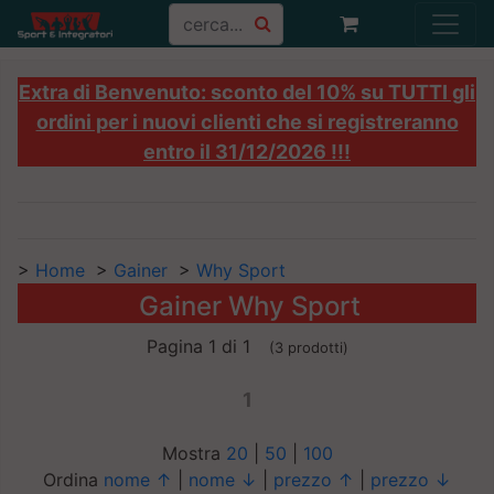
Extra di Benvenuto: sconto del 10% su TUTTI gli
ordini per i nuovi clienti che si registreranno
entro il 31/12/2026 !!!
>
Home
>
Gainer
>
Why Sport
Gainer Why Sport
Pagina 1 di 1
(3 prodotti)
1
Mostra
20
|
50
|
100
Ordina
nome ↑
|
nome ↓
|
prezzo ↑
|
prezzo ↓