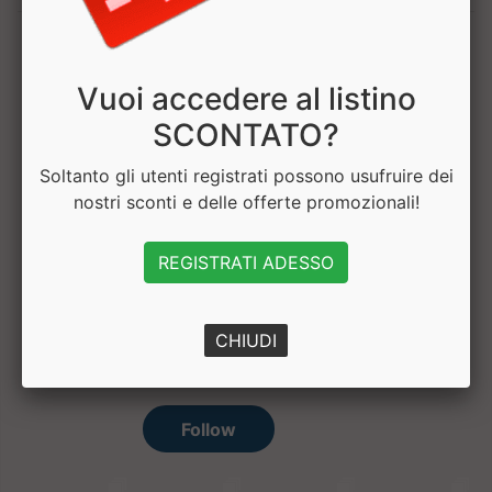
1
Vuoi accedere al listino
SCONTATO?
Soltanto gli utenti registrati possono usufruire dei
Hai bisogno di aiuto? Chatta con noi
nostri sconti e delle offerte promozionali!
REGISTRATI ADESSO
CHIUDI