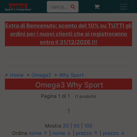
Extra di Benvenuto: sconto del 10% su TUTTI gli
ordini per i nuovi clienti che si registreranno
entro il 31/12/2026 !!!
>
Home
>
Omega3
>
Why Sport
Omega3 Why Sport
Pagina 1 di 1
(1 prodotti)
1
Mostra
20
|
50
|
100
Ordina
nome ↑
|
nome ↓
|
prezzo ↑
|
prezzo ↓