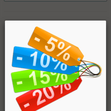
1
Hai bisogno di aiuto? Chatta con noi