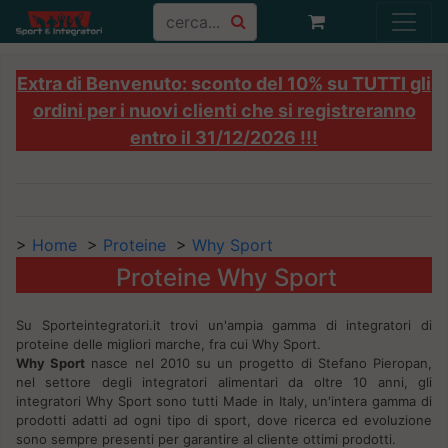
Extra di Benvenuto: sconto del 10% su TUTTI gli
ordini per i nuovi clienti che si registreranno
entro il 31/12/2026 !!!
>
Home
>
Proteine
>
Why Sport
Proteine Why Sport
Su Sporteintegratori.it trovi un'ampia gamma di integratori di
proteine delle migliori marche, fra cui Why Sport.
Why Sport
nasce nel 2010 su un progetto di Stefano Pieropan,
nel settore degli integratori alimentari da oltre 10 anni, gli
integratori Why Sport sono tutti Made in Italy, un'intera gamma di
prodotti adatti ad ogni tipo di sport, dove ricerca ed evoluzione
sono sempre presenti per garantire al cliente ottimi prodotti.