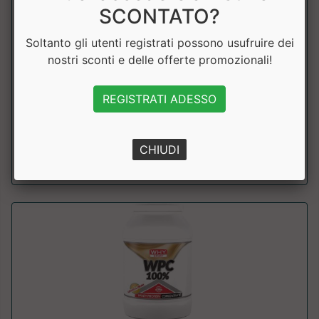
SCONTATO?
Soltanto gli utenti registrati possono usufruire dei
Perfect Whey
nostri sconti e delle offerte promozionali!
Why Sport
Proteine microfiltrate del siero del latte, 100% isolate
REGISTRATI ADESSO
(Isolac®), altissima solubil...
CHIUDI
a partire da € 38.61
sconto 10%