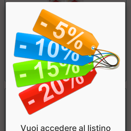
PERFECT BLEND 90
Why Sport
Blend di proteine time release. ....
a partire da € 49.52
sconto 20%
Vuoi accedere al listino