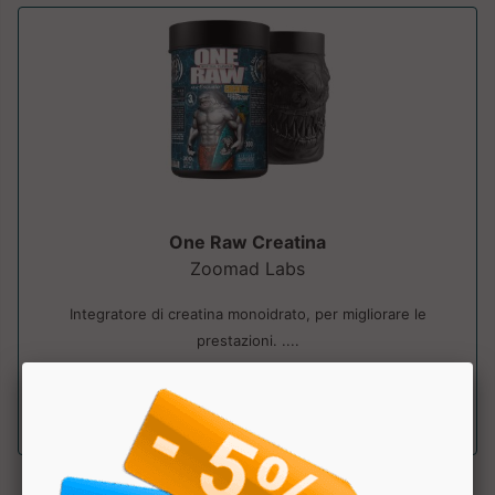
One Raw Creatina
Zoomad Labs
Integratore di creatina monoidrato, per migliorare le
prestazioni. ....
a partire da € 24.90