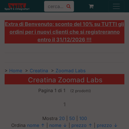
Extra di Benvenuto: sconto del 10% su TUTTI gli
ordini per i nuovi clienti che si registreranno
entro il 31/12/2026 !!!
>
Home
>
Creatina
>
Zoomad Labs
Creatina Zoomad Labs
Pagina 1 di 1
(2 prodotti)
1
Mostra
20
|
50
|
100
Ordina
nome ↑
|
nome ↓
|
prezzo ↑
|
prezzo ↓