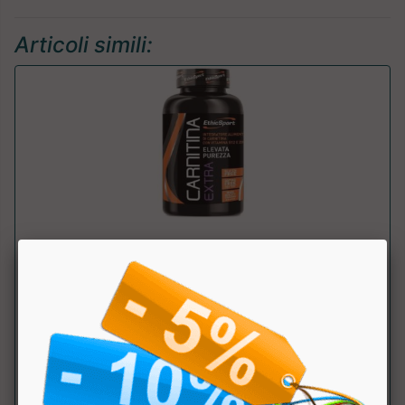
Articoli simili:
Carnitina Extra
Ethic Sport
Elevata concentrazione di carnitina, adatto a sport di
endurance e ultra-endurance. Prezzo...
a partire da € 31.88