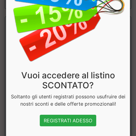
sconto 14.99%
Vuoi accedere al listino
L-Carnitina 1000
SCONTATO?
Self Omninutrition
Soltanto gli utenti registrati possono usufruire dei
Integratore alimentare di carnitina, utile nel metabolismo
nostri sconti e delle offerte promozionali!
dei grassi eper il migliorament...
REGISTRATI ADESSO
a partire da € 27.19
sconto 20.01%