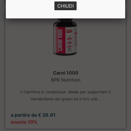
CHIUDI
Carni 1000
BPR Nutrition
L-Carnitina in compresse. Ideale per supportare il
metabolismo dei grassi ed il loro utili...
a partire da € 26.91
sconto 10%