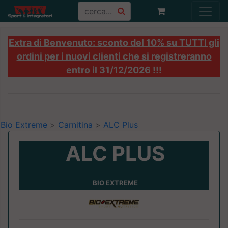
Extra di Benvenuto: sconto del 10% su TUTTI gli
ordini per i nuovi clienti che si registreranno
entro il 31/12/2026 !!!
Bio Extreme
>
Carnitina
>
ALC Plus
ALC PLUS
BIO EXTREME