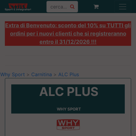
Extra di Benvenuto: sconto del 10% su TUTTI gli
ordini per i nuovi clienti che si registreranno
entro il 31/12/2026 !!!
Why Sport
>
Carnitina
>
ALC Plus
ALC PLUS
WHY SPORT