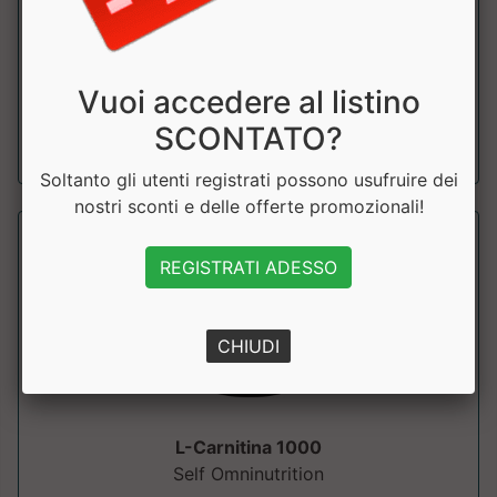
Elevata concentrazione di carnitina, adatto a sport di
endurance e ultra-endurance. Prezzo...
Vuoi accedere al listino
a partire da € 31.88
SCONTATO?
sconto 14.99%
Soltanto gli utenti registrati possono usufruire dei
nostri sconti e delle offerte promozionali!
REGISTRATI ADESSO
CHIUDI
L-Carnitina 1000
Self Omninutrition