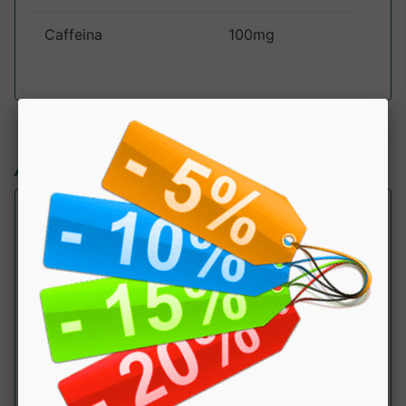
Caffeina
100mg
Articoli simili:
Carnitina Extra
Ethic Sport