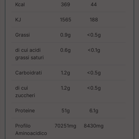
Kcal
369
44
KJ
1565
188
Grassi
0.9g
<0.5g
di cui acidi
0.6g
<0.1g
grassi saturi
Carboidrati
1.2g
<0.5g
di cui
1.2g
<0.5g
zuccheri
Proteine
51g
6.1g
Profilo
70251mg
8430mg
Aminoacidico