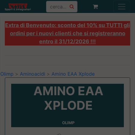
Extra di Benvenuto: sconto del 10% su TUTTI gli
ordini per i nuovi clienti che si registreranno
entro il 31/12/2026 !!!
Olimp
>
Aminoacidi
>
Amino EAA Xplode
AMINO EAA
XPLODE
OLIMP