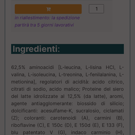
in riallestimento: la spedizione
partirà tra 5 giorni lavorativi
Ingredienti
:
62,5% aminoacidi [L-leucina, L-lisina HCl, L-
valina, L-isoleucina, L-treonina, L-fenilalanina, L-
metionina], regolatori di acidità: acido citrico,
citrati di sodio, acido malico; Proteine ​​del siero
del latte idrolizzate al 12,5% (da latte), aromi,
agente antiagglomerante: biossido di silicio;
dolcificanti: acesulfame-K, sucralosio, ciclamati
(Z); coloranti: carotenoidi (A), carmini (B),
riboflavine (C), E 150c (D), E 150d (E), E 133 (F),
blu patentato V (G), indaco carminio (H),