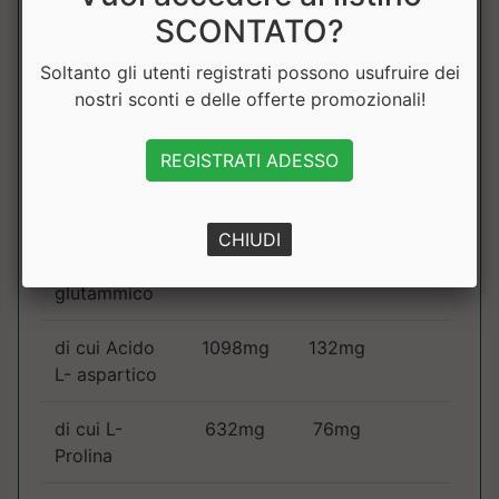
Metionina
SCONTATO?
Soltanto gli utenti registrati possono usufruire dei
di cui L-
184mg
22mg
nostri sconti e delle offerte promozionali!
istidina
di cui L-
133mg
16mg
REGISTRATI ADESSO
Triptofano
CHIUDI
di cui Acido
1888mg
227mg
L-
glutammico
di cui Acido
1098mg
132mg
L- aspartico
di cui L-
632mg
76mg
Prolina