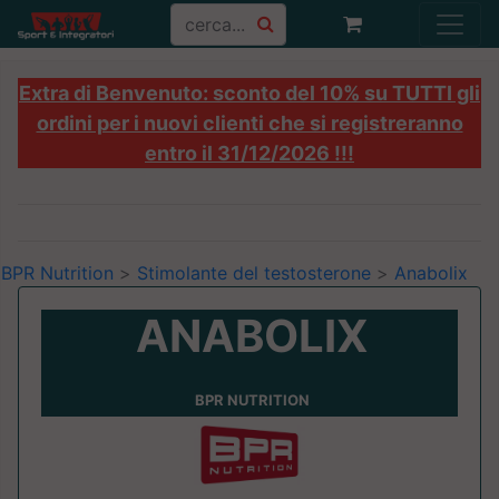
Extra di Benvenuto: sconto del 10% su TUTTI gli
ordini per i nuovi clienti che si registreranno
entro il 31/12/2026 !!!
BPR Nutrition
>
Stimolante del testosterone
>
Anabolix
ANABOLIX
BPR NUTRITION