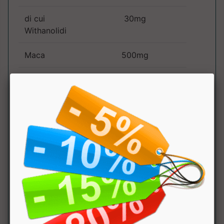
di cui
30mg
Withanolidi
Maca
500mg
Estratto di
500mg
Tribulus
terrestris.
di cui saponine
450mg
Cordyceps e.s.
500mg
di cui Acido
35mg
cordiceptico
Acido D-
500mg