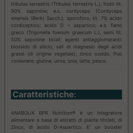
tribulus terrestris (Tribulus terrestris L.), frutti tit.
90% saponine; e.s. cordyceps (Cordyceps
sinensis (Berk) Sacch.), sporoforo, tit. 7% acido
cordiceptico; acido D – aspartico; e.s. fieno
greco (Trigonella foenum graecum L.), semi tit.
50% saponine totali; agenti antiagglomeranti:
biossido di silicio, sali di magnesio degli acidi
grassi (di origine vegetale); zinco ossido. Può
contenere: glutine, uova, soia, latte, pesce.
Caratteristiche
:
ANABOLiX BPR Nutrition® è un integratore
alimentare a base di estratti di piante titolati, di
Zinco, di acido D-Aspartico. E' un booster