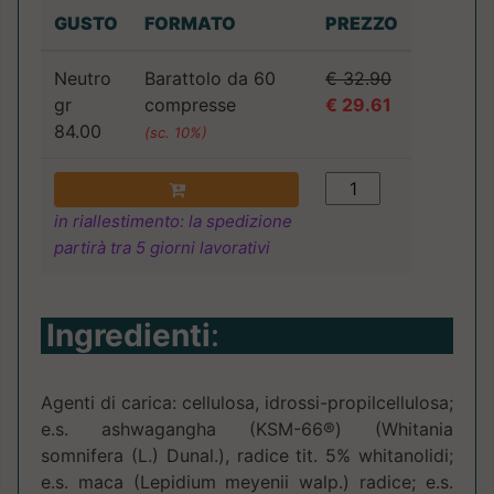
GUSTO
FORMATO
PREZZO
Neutro
Barattolo da 60
€ 32.90
gr
compresse
€ 29.61
84.00
(sc. 10%)
in riallestimento: la spedizione
partirà tra 5 giorni lavorativi
Ingredienti
:
Agenti di carica: cellulosa, idrossi-propilcellulosa;
e.s. ashwagangha (KSM-66®) (Whitania
somnifera (L.) Dunal.), radice tit. 5% whitanolidi;
e.s. maca (Lepidium meyenii walp.) radice; e.s.