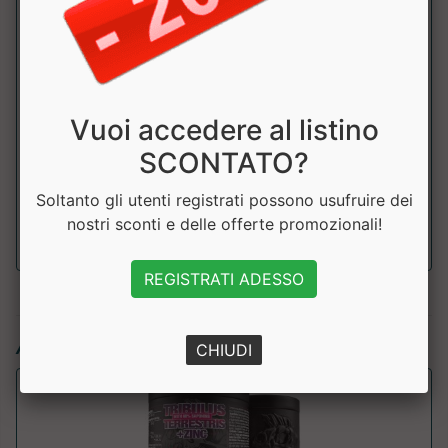
aspartico
Estratto di
250mg
fieno greco
Vuoi accedere al listino
di cui saponine
125mg
totali
SCONTATO?
Zinco
15mg
150%
Soltanto gli utenti registrati possono usufruire dei
nostri sconti e delle offerte promozionali!
REGISTRATI ADESSO
Articoli simili:
CHIUDI