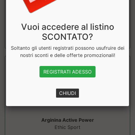
Aminoacido semi-essenziale che migliora la salute
cardiovascolare, le prestazioni sportive...
Vuoi accedere al listino
a partire da € 17.59
SCONTATO?
sconto 20.01%
Soltanto gli utenti registrati possono usufruire dei
nostri sconti e delle offerte promozionali!
REGISTRATI ADESSO
CHIUDI
Arginina Active Power
Ethic Sport