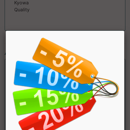
Kyowa
Quality
Articoli simili:
L-Arginine
Self Omninutrition