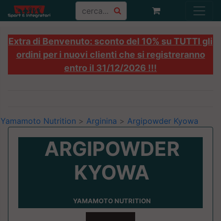
Extra di Benvenuto: sconto del 10% su TUTTI gli
ordini per i nuovi clienti che si registreranno
entro il 31/12/2026 !!!
Yamamoto Nutrition
>
Arginina
>
Argipowder Kyowa
ARGIPOWDER
KYOWA
YAMAMOTO NUTRITION