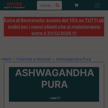
Extra di Benvenuto: sconto del 10% su TUTTI gli
ordini per i nuovi clienti che si registreranno
entro il 31/12/2026 !!!
+Watt
>
Vitamine e Minerali
>
Ashwagandha Pura
ASHWAGANDHA
PURA
+WATT