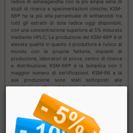
radice di ashwagandha con la più ampia serie di
studi di ricerca e sperimentazioni cliniche; KSM-
66® ha la più alta percentuale di withanolidi tra
tutti gli estratti di sola radice oggi disponibili,
con una concentrazione superiore al 5% misurata
mediante HPLC; La produzione del KSM-66® è di
elevata qualità in quanto il produttore è l’unico al
mondo con le proprie fattorie, impianti di
produzione, laboratori di prova, centro di ricerca
e distribuzione; KSM-66® è la botanica con il
maggior numero di certificazioni. KSM-66 e la
sua produzione sono stati sottoposti alle
ispezioni e alle valutazioni di sicurezza più
approfondite nel nostro settore per le etichette
GMP (USP, NSF, NPA-UL, WHO), 100% USDA
biologico, Non OGM (Progetto non OGM
verificato ), Senza glutine (di GFCO), Senza
farmaci BSCG, Kosher, Halal, HACCP e molti altri;
KSM-66® ha un gusto neutro e non è amaro