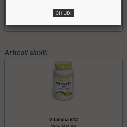
di cui
50 mg
Withanolidi
CHIUDI
Articoli simili:
Vitamina B12
Why Nature