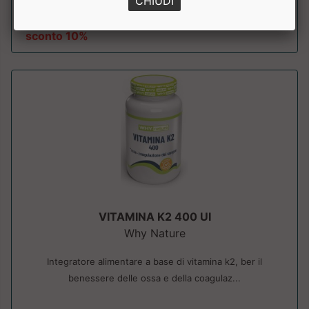
CHIUDI
a partire da € 17.91
sconto 10%
VITAMINA K2 400 UI
Why Nature
Integratore alimentare a base di vitamina k2, ber il
benessere delle ossa e della coagulaz...