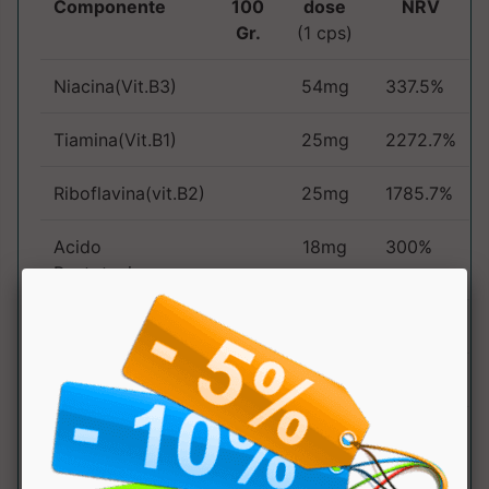
Componente
100
dose
NRV
Gr.
(1 cps)
Niacina(Vit.B3)
54mg
337.5%
Tiamina(Vit.B1)
25mg
2272.7%
Riboflavina(vit.B2)
25mg
1785.7%
Acido
18mg
300%
Pantotenico
Vitamina B6
9.5mg
678.6%
Acido Folico
400mcg
200%
Vitamina B12
33mcg
1320%