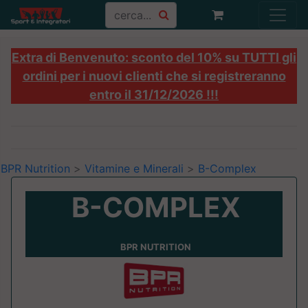
Extra di Benvenuto: sconto del 10% su TUTTI gli
ordini per i nuovi clienti che si registreranno
entro il 31/12/2026 !!!
BPR Nutrition
>
Vitamine e Minerali
>
B-Complex
B-COMPLEX
BPR NUTRITION