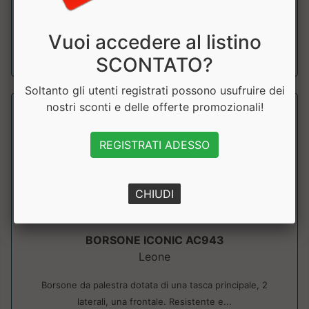
tasca rigida per le scarpe. Prezzo...
Vuoi accedere al listino
a partire da € 44.91
sconto 10%
SCONTATO?
Soltanto gli utenti registrati possono usufruire dei
nostri sconti e delle offerte promozionali!
REGISTRATI ADESSO
CHIUDI
BORSONE ICONIC AC943
Leone
Borsone da palestra dotata di una tasca principale, 2
laterali, una frontale. Resistente e...