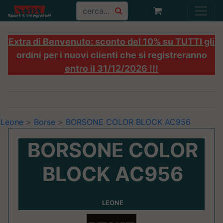
Extra di Benvenuto: sconto del 10% su TUTTI gli
ordini per i nuovi clienti che si registreranno
entro il 31/12/2026 !!!
Leone
>
Borse
>
BORSONE COLOR BLOCK AC956
BORSONE COLOR
BLOCK AC956
LEONE