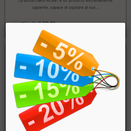
La borsa-zaino AC941 è un prodotto estremamente
capiente, capace di ospitare al suo...
a partire da € 53.91
sconto 10%
ZAINO AMBASSADOR AC952
Leone
Zaino con diversi compartimenti per gli accessori e una