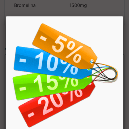
Bromelina
1500mg
Articoli simili:
FLORA FERMENTI LATTICI
Nutriva