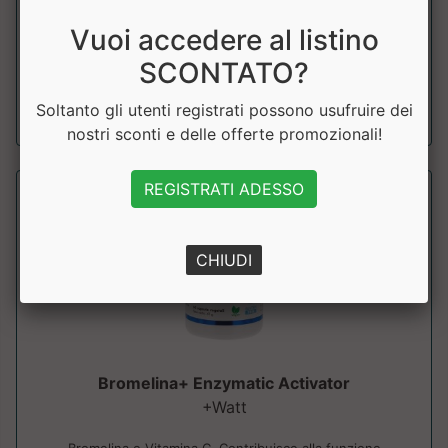
Integratore alimentare di fermenti lattici vivi e fibre
Vuoi accedere al listino
prebiotiche. ....
SCONTATO?
a partire da € 25.65
Soltanto gli utenti registrati possono usufruire dei
sconto 10%
nostri sconti e delle offerte promozionali!
REGISTRATI ADESSO
CHIUDI
Bromelina+ Enzymatic Activator
+Watt
Bromelina e Vitamina C. Contribuisce alla funzione