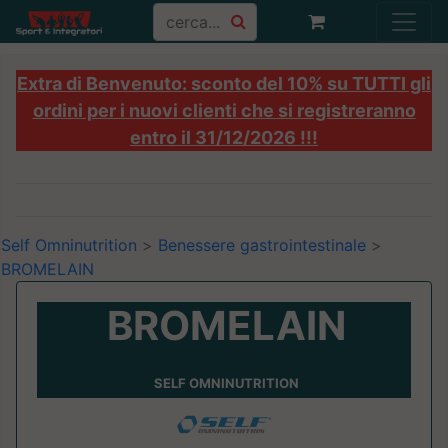
Extra di Benvenuto: sconto del 10% su TUTTI gli
ordini per i nuovi clienti che si registreranno
entro il 31/12/2026 !!!
Self Omninutrition
>
Benessere gastrointestinale
>
BROMELAIN
BROMELAIN
SELF OMNINUTRITION