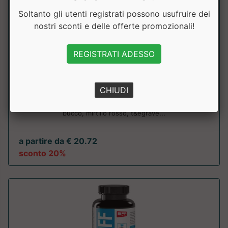
Soltanto gli utenti registrati possono usufruire dei
nostri sconti e delle offerte promozionali!
REGISTRATI ADESSO
Drenante
Why Nature
CHIUDI
Drenante in compresse a base di uva ursina, pilosella,
bucco, mirtillo rosso, t&egrave...
a partire da € 20.72
sconto 20%