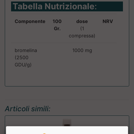
Tabella Nutrizionale
:
Componente
100
dose
NRV
Gr.
(1
compressa)
bromelina
1000 mg
(2500
GDU/g)
Articoli simili: