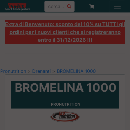
Extra di Benvenuto: sconto del 10% su TUTTI gli
ordini per i nuovi clienti che si registreranno
entro il 31/12/2026 !!!
Pronutrition
>
Drenanti
>
BROMELINA 1000
BROMELINA 1000
PRONUTRITION