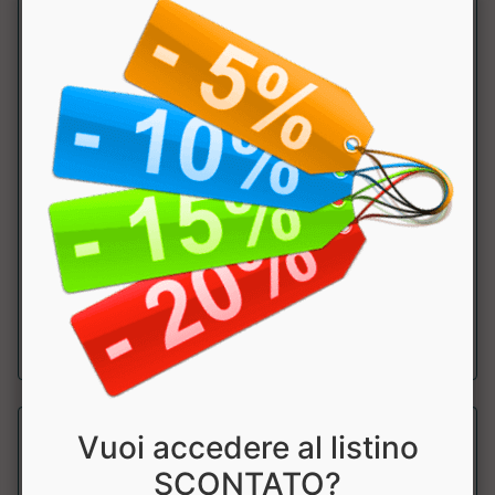
H2OFF
BPR Nutrition
Drenante liquido da diluire in un litro d'acqua, con tarassaco
e piante officinali depurat...
a partire da € 29.50
Vuoi accedere al listino
SCONTATO?