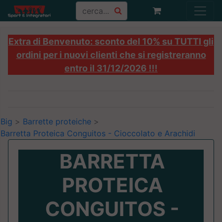
Extra di Benvenuto: sconto del 10% su TUTTI gli
ordini per i nuovi clienti che si registreranno
entro il 31/12/2026 !!!
Big
>
Barrette proteiche
>
Barretta Proteica Conguitos - Cioccolato e Arachidi
BARRETTA
PROTEICA
CONGUITOS -