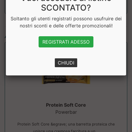
SCONTATO?
Soltanto gli utenti registrati possono usufruire dei
nostri sconti e delle offerte promozionali!
Articoli simili:
REGISTRATI ADESSO
CHIUDI
Protein Soft Core
Powerbar
Protein Soft Core &egrave; una barretta proteica che
unisce una cremosa farcitura a un...