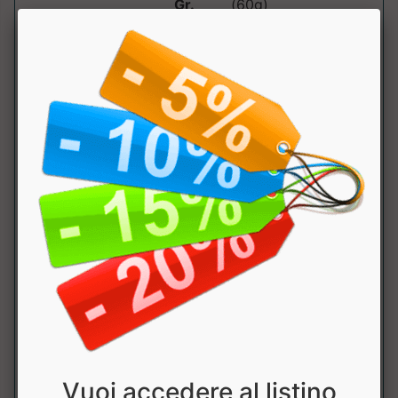
Gr.
(60g)
Kcal
248
Grassi
12.4g
di cui saturi
5.6g
Carboidrati
24.3g
di cui
1.5g
zuccheri
Fibre
1.9g
Proteine
15.5g
Sale
0.13g
Vuoi accedere al listino