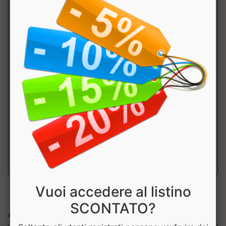
di cui saturi
0.8g
Carboidrati
3.3g
di cui
0g
zuccheri
Fibre
25g
Proteine
19g
Sale
1.8g
Vuoi accedere al listino
SCONTATO?
Articoli simili: