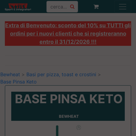
Extra di Benvenuto: sconto del 10% su TUTTI gli
ordini per i nuovi clienti che si registreranno
entro il 31/12/2026 !!!
Bewheat
>
Basi per pizza, toast e crostini
>
Base Pinsa Keto
BASE PINSA KETO
BEWHEAT