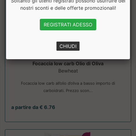
Soltanto gli utenti registrati possono usufruire dei
nostri sconti e delle offerte promozionali!
REGISTRATI ADESSO
CHIUDI
Focaccia low carb Olio di Oliva
Bewheat
Focaccia low carb all’olio d’oliva a basso importo di
carboidrati. Prezzo scon...
a partire da € 6.76