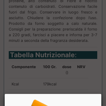
proteine, alto contenuto di Fibre e ridotto
contenuto di carboidrati. Conservazione facile
fuori dal frigo. Conservare in luogo fresco e
asciutto. Chiudere la confezione dopo l’uso.
Prodotto da forno soggetto a calo naturale.
Consigli per la preparazione: preriscalda il forno
a 220 gradi, farcisci a piacere e inforna per 3-7
minuti a seconda della fragranza desiderata.
Tabella Nutrizionale
:
Componente
100 Gr.
dose
NRV
()
Kcal
179kcal
Grassi
4.4g