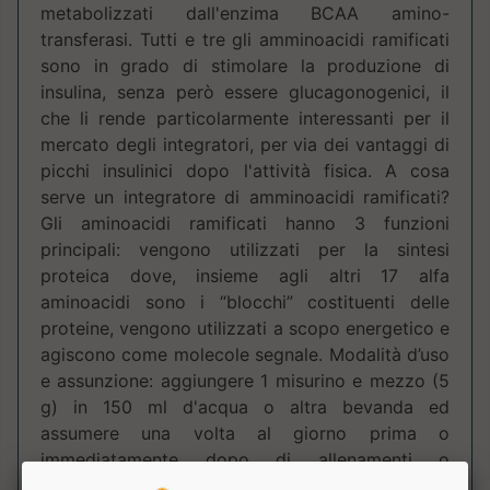
metabolizzati dall'enzima BCAA amino-
transferasi. Tutti e tre gli amminoacidi ramificati
sono in grado di stimolare la produzione di
insulina, senza però essere glucagonogenici, il
che li rende particolarmente interessanti per il
mercato degli integratori, per via dei vantaggi di
picchi insulinici dopo l'attività fisica. A cosa
serve un integratore di amminoacidi ramificati?
Gli aminoacidi ramificati hanno 3 funzioni
principali: vengono utilizzati per la sintesi
proteica dove, insieme agli altri 17 alfa
aminoacidi sono i “blocchi” costituenti delle
proteine, vengono utilizzati a scopo energetico e
agiscono come molecole segnale. Modalità d’uso
e assunzione: aggiungere 1 misurino e mezzo (5
g) in 150 ml d'acqua o altra bevanda ed
assumere una volta al giorno prima o
immediatamente dopo di allenamenti o
competizioni. Nei giorni di riposo, il prodotto