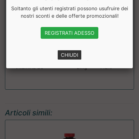
L-Leucina
4000mg
Soltanto gli utenti registrati possono usufruire dei
nostri sconti e delle offerte promozionali!
L-Isoleucina
500mg
REGISTRATI ADESSO
L-Valina
500mg
Tiamina
1.3mg
118%
CHIUDI
Vitamina B6
2mg
142%
Articoli simili: