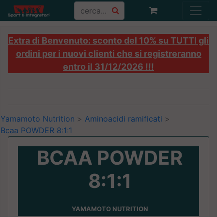
Extra di Benvenuto: sconto del 10% su TUTTI gli
ordini per i nuovi clienti che si registreranno
entro il 31/12/2026 !!!
Yamamoto Nutrition
>
Aminoacidi ramificati
>
Bcaa POWDER 8:1:1
BCAA POWDER
8:1:1
YAMAMOTO NUTRITION