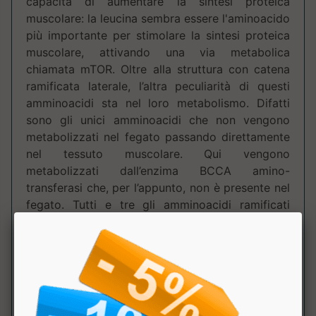
capacità di aumentare la sintesi proteica
muscolare: la leucina sembra essere l'aminoacido
più importante per stimolare la sintesi proteica
muscolare, attivando una via metabolica
chiamata mTOR. Oltre alla struttura con catena
ramificata laterale, l’altra peculiarità di questi
amminoacidi sta nel loro metabolismo. Difatti
sono gli unici amminoacidi che non vengono
metabolizzati nel fegato passando direttamente
nel tessuto muscolare. Qui vengono
metabolizzati dall’enzima BCCA amino-
transferasi che, per l’appunto, non è presente nel
fegato. Tutti e tre gli amminoacidi ramificati
sono insulinogenici, ma al contrario degli altri
amminoacidi che permettono la stimolazione
dell’insulina, non sono glucagonogenici. Questa
proprietà ha attirato l’interesse del mercato
dell’integrazione per via dei vantaggi di picchi
insulinici dopo l’attività fisica. Modo d'uso: