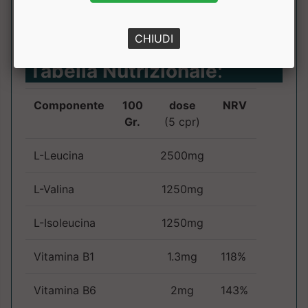
comunque per periodi prolungati senza sentire il
parere del medico.
CHIUDI
Tabella Nutrizionale
:
Componente
100
dose
NRV
Gr.
(5 cpr)
L-Leucina
2500mg
L-Valina
1250mg
L-Isoleucina
1250mg
Vitamina B1
1.3mg
118%
Vitamina B6
2mg
143%