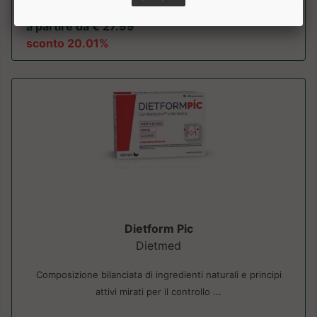
a partire da € 27.99
sconto 20.01%
Dietform Pic
Dietmed
Composizione bilanciata di ingredienti naturali e principi
attivi mirati per il controllo ...