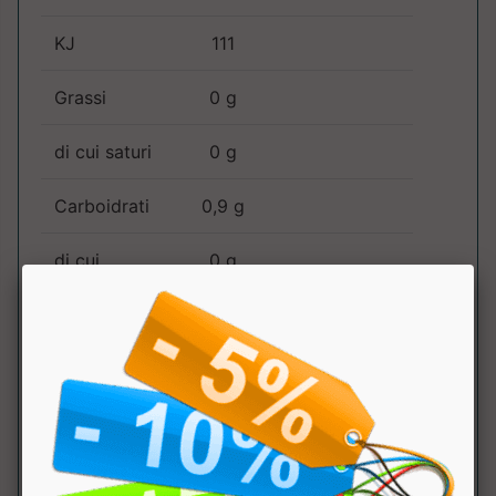
KJ
111
Grassi
0 g
di cui saturi
0 g
Carboidrati
0,9 g
di cui
0 g
zuccheri
Fibre
9,8 g
Proteine
0,8 g
Sale
0,19 g