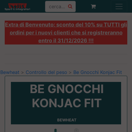
Extra di Benvenuto: sconto del 10% su TUTTI gli
ordini per i nuovi clienti che si registreranno
entro il 31/12/2026 !!!
Bewheat
>
Controllo del peso
>
Be Gnocchi Konjac Fit
BE GNOCCHI
KONJAC FIT
BEWHEAT