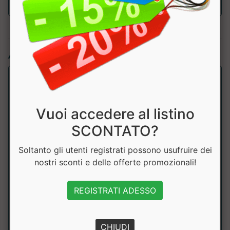
Articoli simili:
Vuoi accedere al listino
SCONTATO?
Soltanto gli utenti registrati possono usufruire dei
nostri sconti e delle offerte promozionali!
THERMOCONTROL ZERO CAFFEINA
Pronutrition
REGISTRATI ADESSO
Termogenico senza caffeina con estratti vegetali, cromo.
Mg e Vit B6.Coadiuvante nel contr...
CHIUDI