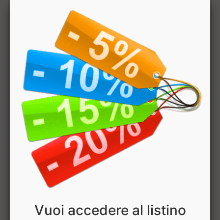
Kcal
377kcal
226kcal
Grassi
3.3g
2g
di cui saturi
2g
1.2g
Carboidrati
9.9g
5.9g
di cui
9.9g
5.9g
zuccheri
Proteine
77g
46g
Sale
1.82g
1.09g
concentrato
40g
24g
proteine del
siero
Vuoi accedere al listino