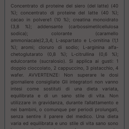
Concentrato di proteine del siero (del latte) (40
%); concentrato di proteine del latte (40 %);
cacao in polvere1 (10 %); creatina monoidrato
(3,8 %); addensante (carbossimetilcellulosa
sodica); colorante (caramello
ammoniacale)2,3,4; L-aspartato e L-ornitina (1,1
%); aromi; cloruro di sodio; L-arginina alfa-
chetoglutarato (0,8 %); L-citrullina (0,6 %);
edulcorante (sucralosio). Si applica ai gusti: 1
doppio cioccolato, 2 cappuccino, 3 pistacchio, 4
wafer. AVVERTENZE: Non superare le dosi
giornaliere consigliate Gli integratori non vanno
intesi come sostituti di una dieta variata,
equilibrata e di un sano stile di vita. Non
utilizzare in gravidanza, durante l’allattamento e
nei bambini, o comunque per periodi prolungati,
senza sentire il parere del medico. Una dieta
varia ed equilibrata e uno stile di vita sano sono