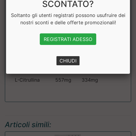
SCONTATO?
cconcentrato
40g
24g
proteine del
Soltanto gli utenti registrati possono usufruire dei
latte
nostri sconti e delle offerte promozionali!
Creatina
3333mg
2000mg
REGISTRATI ADESSO
L-Ornitina
557mg
334mg
CHIUDI
L-Arginina
557mg
334mg
L-Citrullina
557mg
334mg
Articoli simili: