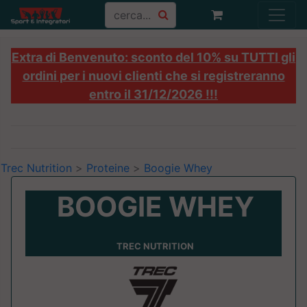
Extra di Benvenuto: sconto del 10% su TUTTI gli
ordini per i nuovi clienti che si registreranno
entro il 31/12/2026 !!!
Trec Nutrition
>
Proteine
>
Boogie Whey
BOOGIE WHEY
TREC NUTRITION