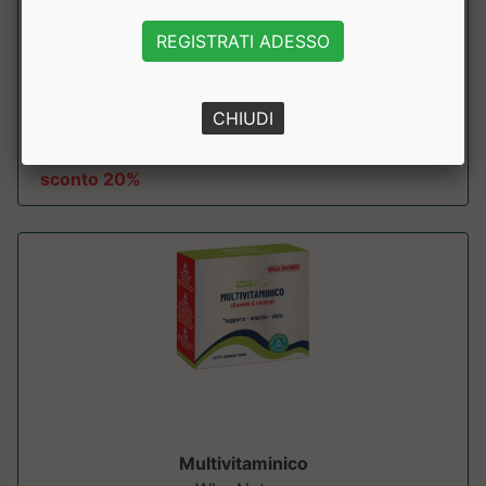
Why Nature
REGISTRATI ADESSO
Integratore alimentare a base di vitamina k2, ber il
benessere delle ossa e della coagulaz...
CHIUDI
a partire da € 15.92
sconto 20%
Multivitaminico