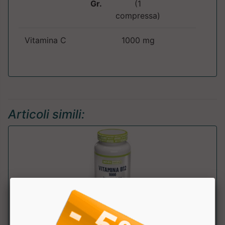
Gr.
(1
compressa)
Vitamina C
1000 mg
Articoli simili: