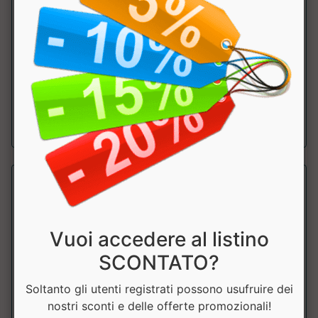
Vitamina B12
Why Nature
Integratore alimentare a base di Vitamina B12. Alto
dosaggio. Metabolismo energetico. Prod...
a partire da € 17.91
sconto 10%
Vuoi accedere al listino
SCONTATO?
Soltanto gli utenti registrati possono usufruire dei
nostri sconti e delle offerte promozionali!
VITAMINA K2 400 UI