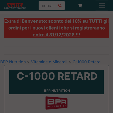
Extra di Benvenuto: sconto del 10% su TUTTI gli
ordini per i nuovi clienti che si registreranno
entro il 31/12/2026 !!!
BPR Nutrition
>
Vitamine e Minerali
>
C-1000 Retard
C-1000 RETARD
BPR NUTRITION