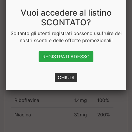
Caffeina
66.67mg
Vuoi accedere al listino
NEWCAFF
SCONTATO?
di cui caffeina
50mg
Soltanto gli utenti registrati possono usufruire dei
nostri sconti e delle offerte promozionali!
Galanga e.s.
150mg
REGISTRATI ADESSO
Taurina
100mg
Vitamina C
100mg
125%
CHIUDI
Tiamina(Vit.B1)
1.1mg
100%
Riboflavina
1.4mg
100%
Niacina
32mg
200%