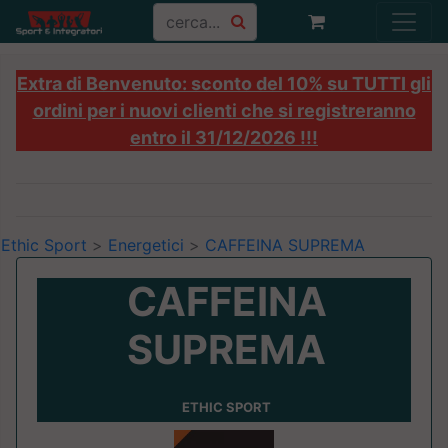
Extra di Benvenuto: sconto del 10% su TUTTI gli
ordini per i nuovi clienti che si registreranno
entro il 31/12/2026 !!!
Ethic Sport
>
Energetici
>
CAFFEINA SUPREMA
CAFFEINA
SUPREMA
ETHIC SPORT