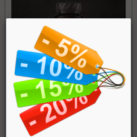
Tabella Nutrizionale
:
Componente
100
dose
NRV
Gr.
(1 cpr)
Caffeina
150mg