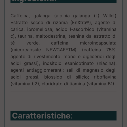
Caffeina, galanga (alpinia galanga (l.) Willd.)
Estratto secco di rizoma (EnXtra®), agente di
carica: ipromellosa; acido l-ascorbico (vitamina
c), taurina, maltodestrina, teanina da estratto di
tè verde, caffeina microincapsulata
(microcapsule NEWCAFFTM) (caffeina 75%,
agente di rivestimento: mono e digliceridi degli
acidi grassi), inositolo esanicotinato (niaci­na),
agenti antiagglomeranti: sali di magnesio degli
acidi grassi, biossido di silicio; ribofla­vina
(vitamina b2), cloridrato di tiamina (vitamina B1).
Caratteristiche
: