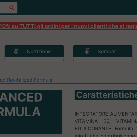
0% su TUTTI gli ordini per i nuovi clienti che si regi
Nutrizione
Kombat
 Revitalized Formula
VANCED
Caratteristich
ORMULA
INTEGRATORE ALIMENTAR
VITAMINA B6, VITAM
EDULCORANTE. Formula con 
mirati che contribuiscono 