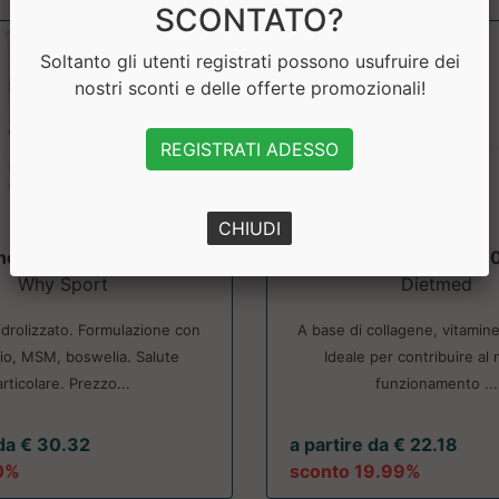
SCONTATO?
Soltanto gli utenti registrati possono usufruire dei
nostri sconti e delle offerte promozionali!
REGISTRATI ADESSO
CHIUDI
ne Rigenera - Articolar
Collaforce Super 1
Why Sport
Dietmed
idrolizzato. Formulazione con
A base di collagene, vitamine
o, MSM, boswelia. Salute
Ideale per contribuire al
articolare. Prezzo...
funzionamento ...
 da € 30.32
a partire da € 22.18
0%
sconto 19.99%