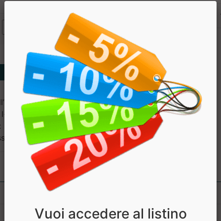
Magnesio
Sodio Ialuronato
l’acido citrico (magnesio),
 l-ascorbico (vitamina C),
 sucralosio; picolinato di
ossina (Vitamina B6)
Vuoi accedere al listino