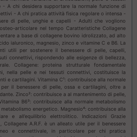
ge - A chi desidera supportare la normale funzione di
ettivi - A chi pratica attività fisica regolare o intensa -
ere di pelle, unghie e capelli - Adulti che vogliono
 osteo-articolare nel tempo Caratteristiche Collagene
mentare a base di collagene bovino idrolizzato, ad alto
cido ialuronico, magnesio, zinco e vitamine C e B6. La
ti utili per sostenere il benessere di pelle, capelli,
suti connettivi, rispondendo alle esigenze di bellezza,
ale. Collagene: proteina strutturale fondamentale
i, nella pelle e nei tessuti connettivi, costituisce la
nti e cartilagini. Vitamina C¹: contribuisce alla normale
er il benessere di pelle, ossa e cartilagini, oltre a
dante. Zinco²: contribuisce a al mantenimento di pelle,
 Vitamina B6³: contribuisce alla normale metabolismo
e metabolismo energetico. Magnesio⁴: contribuisce alla
e e all’equilibrio elettrolitico. Indicazioni Grazie
ti, Collagene A.R.F. è un alleato utile per il benessere
aneo e connettivale, in particolare per chi pratica