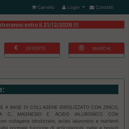
Carrello
Login
Contatti
streranno entro il 31/12/2026 !!!
OFFERTE
MARCHI
e
:
E A BASE DI COLLAGENE IDROLIZZATO CON ZINCO,
INA C, MAGNESIO E ACIDO IALURONICO CON
collagene idrolizzato, acido ialuronico e nutrienti
alla normale funzione di articolazioni, pelle e tessuti