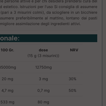
r le persone attive e per chi desidera prendersi cura del
d estetico. Istruzioni per l'uso Si consiglia di assumere
(pari a 3 misurini colmi), da sciogliere in un bicchiere
ssumere preferibilmente al mattino, lontano dai pasti
 migliore assimilazione degli ingredienti attivi.
ionale
:
100 Gr.
dose
NRV
(15 g (3 misurini))
85000mg
12750mg
20 mg
3 mg
30%
4,7 mg
0,7 mg
50%
533 mg
80 mg