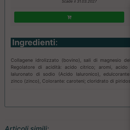
Scade il 31.03.2027
Ingredienti
:
Collagene idrolizzato (bovino), sali di magnesio del
Regolatore di acidità: acido citrico; aromi, acido
Ialuronato di sodio (Acido Ialuronico), edulcorante:
zinco (zinco), Colorante: caroteni; cloridrato di pirid
Articoli simili: