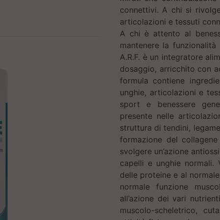
connettivi. A chi si rivol
articolazioni e tessuti conn
A chi è attento al beness
mantenere la funzionalità
A.R.F. è un integratore ali
dosaggio, arricchito con a
formula contiene ingredien
unghie, articolazioni e tes
sport e benessere gener
presente nelle articolazion
struttura di tendini, legame
formazione del collagene p
svolgere un’azione antiossi
capelli e unghie normali.
delle proteine e al normal
normale funzione muscolar
all’azione dei vari nutrien
muscolo-scheletrico, cut