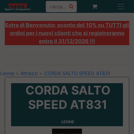
Extra di Benvenuto: sconto del 10% su TUTTI gli
ordini per i nuovi clienti che si registreranno
entro il 31/12/2026 !!!
Leone
>
Attrezzi
>
CORDA SALTO SPEED AT831
CORDA SALTO
SPEED AT831
LEONE