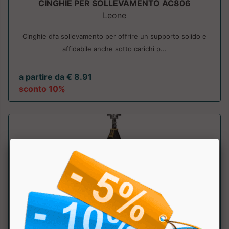
CINGHIE PER SOLLEVAMENTO AC806
Leone
Cinghie dfa sollevamento per offrire un supporto solido e
affidabile anche sotto carichi p...
a partire da € 8.91
sconto 10%
PERA VELOCE AT805