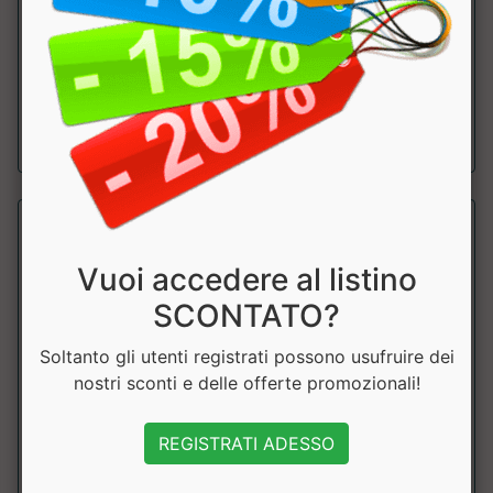
Leone
Pera veloce in pelle, interamente cucita a mano. ....
a partire da € 59.31
sconto 10%
Vuoi accedere al listino
SCONTATO?
Soltanto gli utenti registrati possono usufruire dei
nostri sconti e delle offerte promozionali!
SACCO AD ACQUA AT819
REGISTRATI ADESSO
Leone