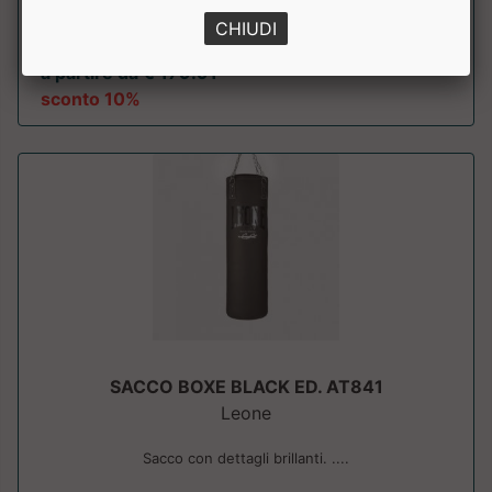
Sacco ad acqua da 45 kg, ideale per la boxe. ....
CHIUDI
a partire da € 179.91
sconto 10%
SACCO BOXE BLACK ED. AT841
Leone
Sacco con dettagli brillanti. ....