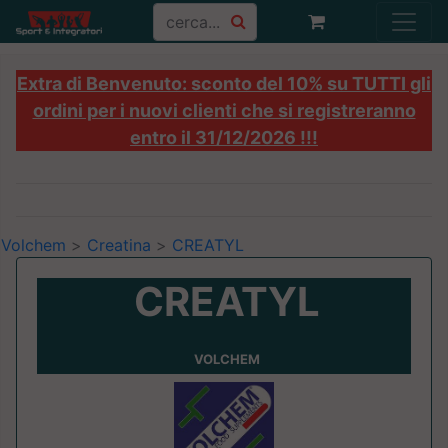
Extra di Benvenuto: sconto del 10% su TUTTI gli
ordini per i nuovi clienti che si registreranno
entro il 31/12/2026 !!!
Volchem
>
Creatina
>
CREATYL
CREATYL
VOLCHEM