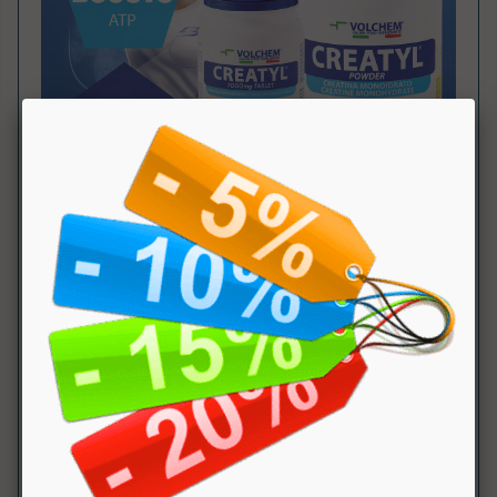
Tabella Nutrizionale
:
Componente
100
dose
NRV
Gr.
(3g
(3
cpr))
Creatina
3g
monoidrato
Creapure