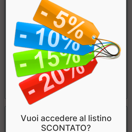
Magnesio Bisglicinato
Why Nature
Integratore alimentare di magnesio bisglicinato, con
funzione muscolare, proenergetica, ri...
a partire da € 17.91
sconto 10%
Vuoi accedere al listino
SCONTATO?