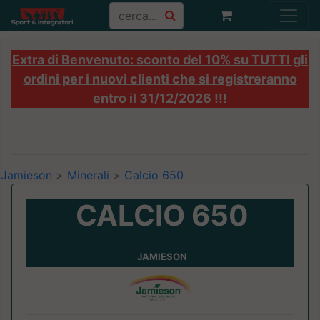
Extra di Benvenuto: sconto del 10% su TUTTI gli
ordini per i nuovi clienti che si registreranno
entro il 31/12/2026 !!!
Jamieson
>
Minerali
>
Calcio 650
CALCIO 650
JAMIESON