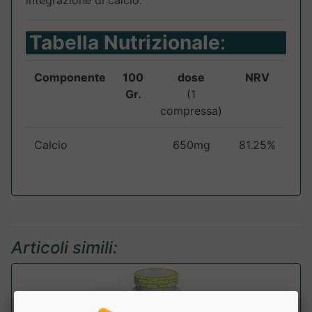
Tabella Nutrizionale
:
Componente
100
dose
NRV
Gr.
(1
compressa)
Calcio
650mg
81.25%
Articoli simili: