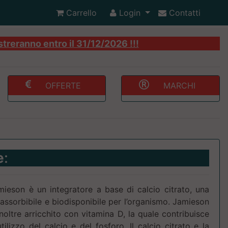
Carrello
Login
Contatti
streranno entro il 31/12/2026 !!!
OFFERTE
MARCHI
e
:
mieson è un integratore a base di calcio citrato, una
 assorbibile e biodisponibile per l’organismo. Jamieson
noltre arricchito con vitamina D, la quale contribuisce
ilizzo del calcio e del fosforo. Il calcio citrato e la