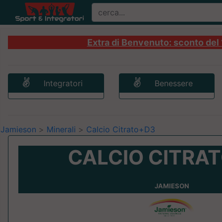
Extra di Benvenuto: sconto del 1
Integratori
Benessere
Jamieson
>
Minerali
>
Calcio Citrato+D3
CALCIO CITRA
JAMIESON