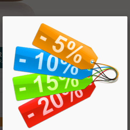
PREZZO
€ 31.90
€ 25.52