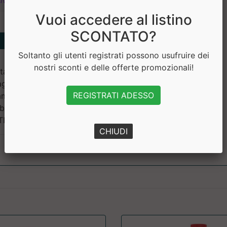
ivi
Vuoi accedere al listino
SCONTATO?
Soltanto gli utenti registrati possono usufruire dei
nostri sconti e delle offerte promozionali!
allina), magnesio silicato,
agnesio ossido, agente di
REGISTRATI ADESSO
amina D3 (colecalciferolo).
iossido di titanio, trietil
UTINE
CHIUDI