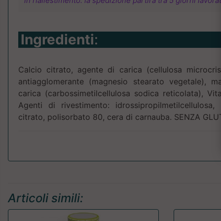
in riallestimento: la spedizione partirà tra 5 giorni lavorat
Ingredienti
:
Calcio citrato, agente di carica (cellulosa microcrist
antiagglomerante (magnesio stearato vegetale), m
carica (carbossimetilcellulosa sodica reticolata), Vit
Agenti di rivestimento: idrossipropilmetilcellulosa, b
citrato, polisorbato 80, cera di carnauba. SENZA GL
Articoli simili: