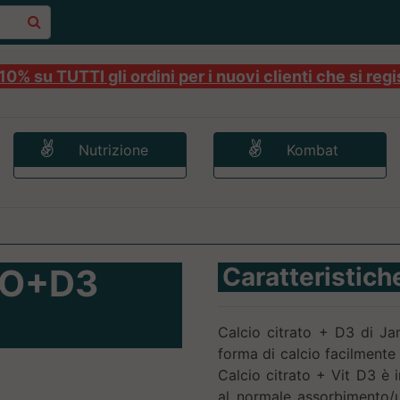
0% su TUTTI gli ordini per i nuovi clienti che si regi
Nutrizione
Kombat
TO+D3
Caratteristich
Calcio citrato + D3 di Ja
forma di calcio facilmente
Calcio citrato + Vit D3 è i
al normale assorbimento/ut