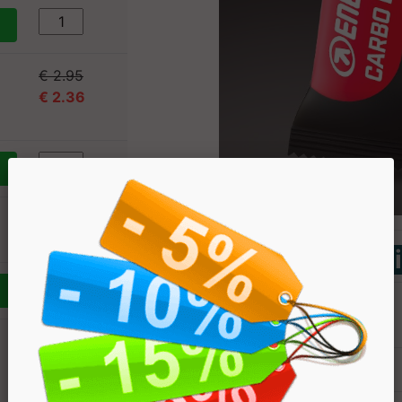
€ 2.95
€ 2.36
€ 88.5
€ 70.8
Tabella Nutriz
Componente
€ 2.95
€ 2.36
Kcal