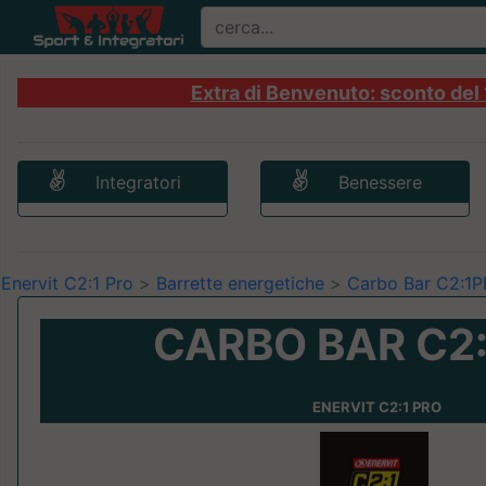
Extra di Benvenuto: sconto del 1
Integratori
Benessere
Enervit C2:1 Pro
>
Barrette energetiche
>
Carbo Bar C2:1
CARBO BAR C2
ENERVIT C2:1 PRO