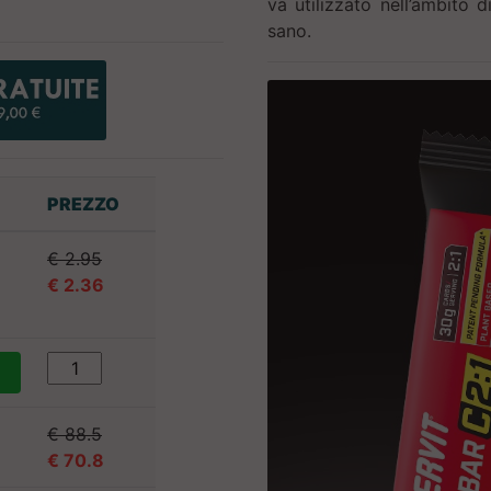
va utilizzato nell’ambito d
sano.
PREZZO
€ 2.95
€ 2.36
€ 88.5
€ 70.8