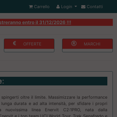
Carrello
Login
Contatti
streranno entro il 31/12/2026 !!!
OFFERTE
MARCHI
e
:
 spingerti oltre il limite. Massimizzare la performance
 lunga durata e ad alta intensità, per sfidare i propri
ella nuovissima linea Enervit C2:1PRO, nata dalla
Enervit e i top team UCI World Tour, Trek Segafredo e