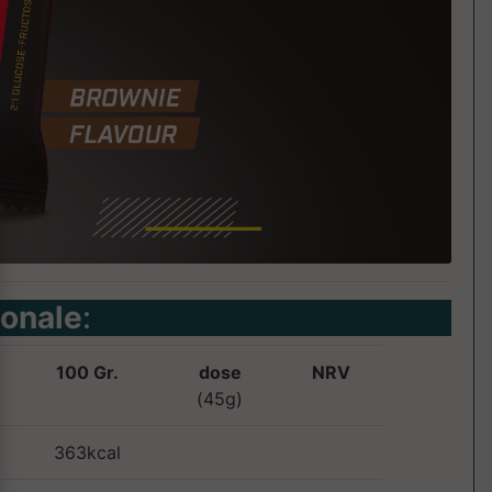
ionale
:
100 Gr.
dose
NRV
(45g)
363kcal