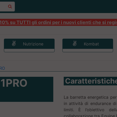
0% su TUTTI gli ordini per i nuovi clienti che si regi
Nutrizione
Kombat
PRO
:1PRO
Caratteristich
La barretta energetica per
in attività di endurance di
limiti. È l’obiettivo d
collaborazione tra Equipe 