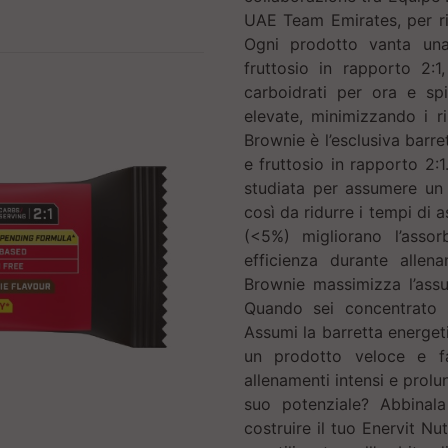
UAE Team Emirates, per ris
Ogni prodotto vanta una
fruttosio in rapporto 2:1
carboidrati per ora e spi
elevate, minimizzando i ri
Brownie è l’esclusiva barr
e fruttosio in rapporto 2:
studiata per assumere un 
così da ridurre i tempi di a
(<5%) migliorano l’asso
efficienza durante alle
Brownie massimizza l’assu
Quando sei concentrato su
Assumi la barretta energet
un prodotto veloce e f
allenamenti intensi e prolun
suo potenziale? Abbinala
costruire il tuo Enervit N