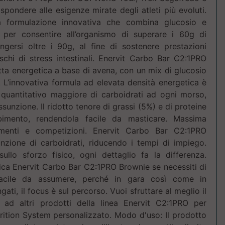
pondere alle esigenze mirate degli atleti più evoluti.
 formulazione innovativa che combina glucosio e
, per consentire all’organismo di superare i 60g di
ngersi oltre i 90g, al fine di sostenere prestazioni
schi di stress intestinali. Enervit Carbo Bar C2:1PRO
etta energetica a base di avena, con un mix di glucosio
1. L’innovativa formula ad elevata densità energetica è
quantitativo maggiore di carboidrati ad ogni morso,
ssunzione. Il ridotto tenore di grassi (5%) e di proteine
rbimento, rendendola facile da masticare. Massima
namenti e competizioni. Enervit Carbo Bar C2:1PRO
nzione di carboidrati, riducendo i tempi di impiego.
llo sforzo fisico, ogni dettaglio fa la differenza.
ica Enervit Carbo Bar C2:1PRO Brownie se necessiti di
acile da assumere, perché in gara così come in
gati, il focus è sul percorso. Vuoi sfruttare al meglio il
 ad altri prodotti della linea Enervit C2:1PRO per
utrition System personalizzato. Modo d'uso: Il prodotto