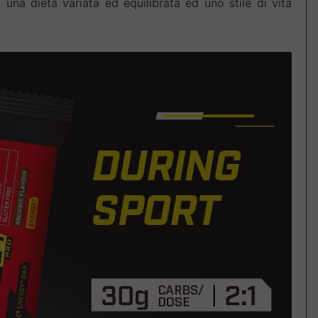
i una dieta variata ed equilibrata ed uno stile di vita