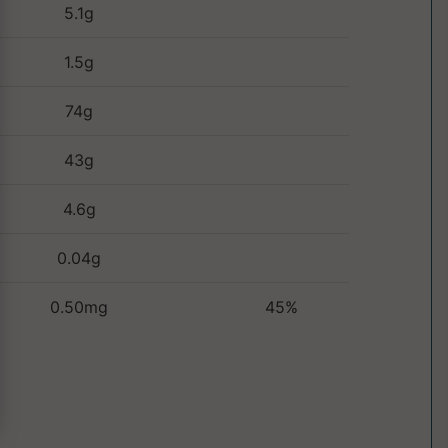
5.1g
1.5g
74g
43g
4.6g
0.04g
0.50mg
45%