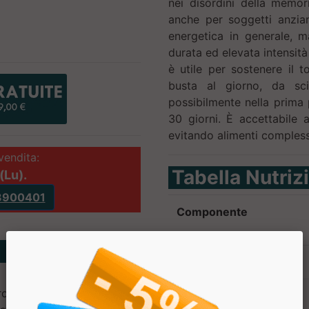
nei disordini della memor
anche per soggetti anziani
energetica in generale, m
durata ed elevata intensità
è utile per sostenere il
busta al giorno, da sc
possibilmente nella prima 
30 giorni. È accettabile a
evitando alimenti compless
vendita:
Tabella Nutriz
(Lu).
3900401
Componente
Creatina Citrato
osio, Correttori di acidità:
apporto in Creatina