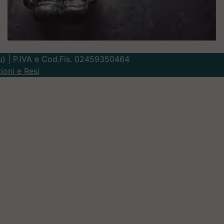
Lu) | P.IVA e Cod.Fis. 02459350464
ioni e Resi