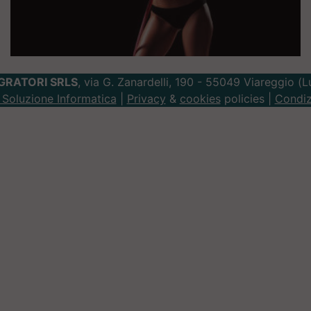
GRATORI SRLS
, via G. Zanardelli, 190 - 55049 Viareggio (
Soluzione Informatica
|
Privacy
&
cookies
policies |
Condiz