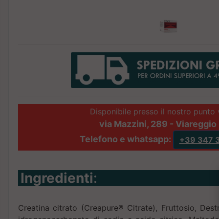
Disponibile presso il nostro punto 
via Mazzini, 289 - Viareggio 
Telefono e whatsapp:
+39 347 
Ingredienti
:
Creatina citrato (Creapure® Citrate), Fruttosio, Destr