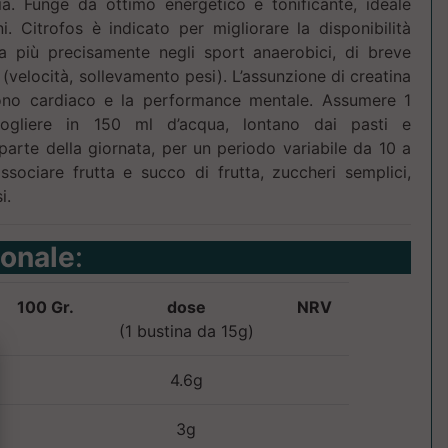
ia. Funge da ottimo energetico e tonificante, ideale
. Citrofos è indicato per migliorare la disponibilità
a più precisamente negli sport anaerobici, di breve
 (velocità, sollevamento pesi). L’assunzione di creatina
 tono cardiaco e la performance mentale. Assumere 1
iogliere in 150 ml d’acqua, lontano dai pasti e
parte della giornata, per un periodo variabile da 10 a
ssociare frutta e succo di frutta, zuccheri semplici,
i.
ionale
:
100 Gr.
dose
NRV
(1 bustina da 15g)
4.6g
3g