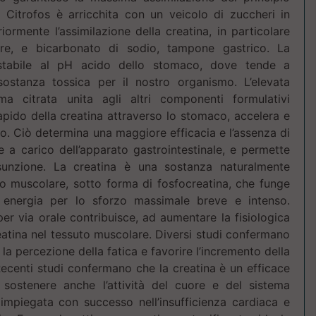
i Citrofos è arricchita con un veicolo di zuccheri in
ormente l’assimilazione della creatina, in particolare
are, e bicarbonato di sodio, tampone gastrico. La
 stabile al pH acido dello stomaco, dove tende a
 sostanza tossica per il nostro organismo. L’elevata
rma citrata unita agli altri componenti formulativi
pido della creatina attraverso lo stomaco, accelera e
to. Ciò determina una maggiore efficacia e l’assenza di
le a carico dell’apparato gastrointestinale, e permette
sunzione. La creatina è una sostanza naturalmente
to muscolare, sotto forma di fosfocreatina, che funge
 energia per lo sforzo massimale breve e intenso.
per via orale contribuisce, ad aumentare la fisiologica
atina nel tessuto muscolare. Diversi studi confermano
 la percezione della fatica e favorire l’incremento della
centi studi confermano che la creatina è un efficace
 sostenere anche l’attività del cuore e del sistema
impiegata con successo nell’insufficienza cardiaca e