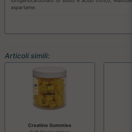
idrogenocarbonato di sodio e acido citrico, Maltodes
aspartame.
Articoli simili:
Creatine Gummies