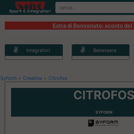
Extra di Benvenuto: sconto del 1
Integratori
Benessere
Syform
>
Creatina
>
Citrofos
CITROFO
SYFORM