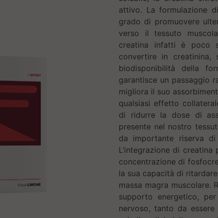
attivo. La formulazione d
grado di promuovere ulteri
verso il tessuto muscol
creatina infatti è poco
convertire in creatinina,
biodisponibilità della fo
garantisce un passaggio ra
migliora il suo assorbimen
qualsiasi effetto collatera
di ridurre la dose di as
presente nel nostro tessu
da importante riserva di
L’integrazione di creatina 
concentrazione di fosfocre
la sua capacità di ritardare
massa magra muscolare. Re
supporto energetico, per
nervoso, tanto da essere 