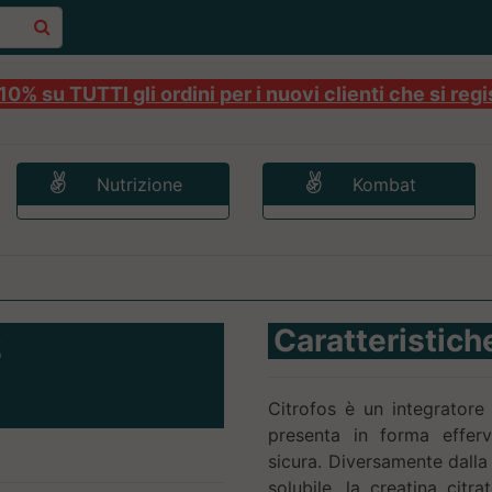
0% su TUTTI gli ordini per i nuovi clienti che si regi
Nutrizione
Kombat
S
Caratteristich
Citrofos è un integratore 
presenta in forma efferv
sicura. Diversamente dal
solubile, la creatina citr