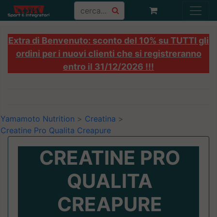
Extra di Benvenuto: sconto del 10% su TUTTI gli
ordini per i nuovi clienti che si registreranno
entro il 31/12/2026 !!!
Yamamoto Nutrition
>
Creatina
>
Creatine Pro Qualita Creapure
CREATINE PRO
QUALITA
CREAPURE