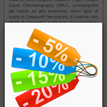
Liquid Chromatography (HPLC, cromatografia
del liquido ad alta pressione). Valori tipici di
analisi di Creapure®: Monoidrato di creatina: min.
99,95 % Creatinina: < 67 ppm Dicianidammide
(DCD): < 30 ppm Diidrotriacina (DHT): non
misurabile Modalità d'uso: assumere 3
compresse al giorno con acqua o altra bevanda
a scelta, circa 30 minuti prima della prestazione
sportiva oppure ai pasti. Assumere 3,4 g di
polvere (un misurino) una volta al giorno da
sciogliere in un bicchiere d'acqua mescolando
bene.
Tabella Nutrizionale
:
Componente
100
dose
NRV
Gr.
(3 cpr o
1