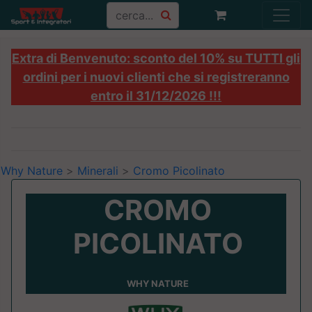
Extra di Benvenuto: sconto del 10% su TUTTI gli
ordini per i nuovi clienti che si registreranno
entro il 31/12/2026 !!!
Why Nature
>
Minerali
>
Cromo Picolinato
CROMO
PICOLINATO
WHY NATURE