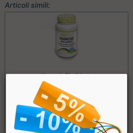
Articoli simili:
Magnesio Bisglicinato
Why Nature
Integratore alimentare di magnesio bisglicinato, con
funzione muscolare, proenergetica, ri...
a partire da € 17.91
sconto 10%