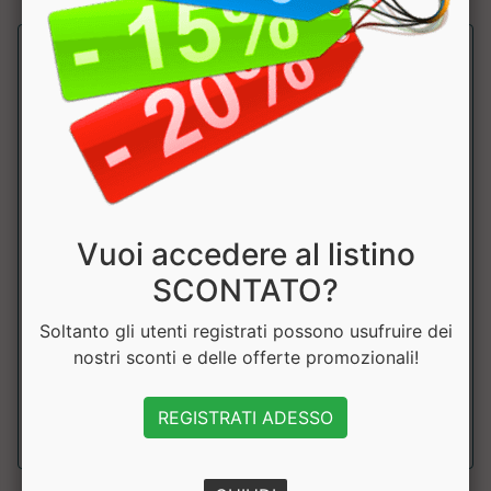
Vuoi accedere al listino
Cromo Picolinato
SCONTATO?
Pronutrition
Soltanto gli utenti registrati possono usufruire dei
Minerale utile al metabolismo di grassi e carboidrati.
nostri sconti e delle offerte promozionali!
Prodotto scontato....
a partire da € 16.99
REGISTRATI ADESSO