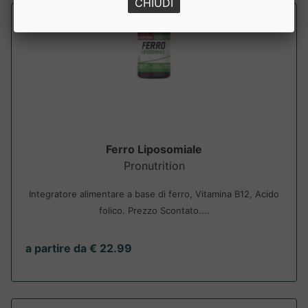
CHIUDI
Ferro Liposomiale
Pronutrition
Integratore alimentare a base di ferro, Vitamina B12, Acido
folico. Prezzo Scontato....
a partire da € 22.99