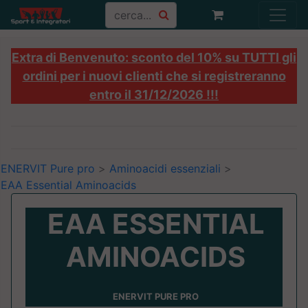
Extra di Benvenuto: sconto del 10% su TUTTI gli
ordini per i nuovi clienti che si registreranno
entro il 31/12/2026 !!!
ENERVIT Pure pro
>
Aminoacidi essenziali
>
EAA Essential Aminoacids
EAA ESSENTIAL
AMINOACIDS
ENERVIT PURE PRO