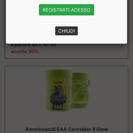
Aminoacidi Essenziali + Polvere
+Watt
REGISTRATI ADESSO
Aminoacidi Essenziali con vitamine per il recupero
muscolare?. Massima qualità per ...
CHIUDI
a partire da € 47.20
sconto 20%
Amminoacidi EAA Caretaker II Glow