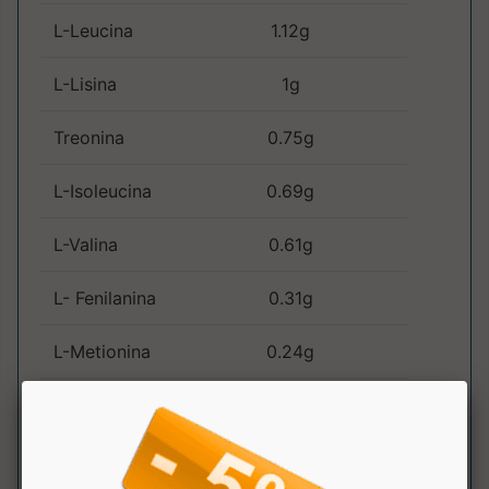
L-Leucina
1.12g
L-Lisina
1g
Treonina
0.75g
L-Isoleucina
0.69g
L-Valina
0.61g
L- Fenilanina
0.31g
L-Metionina
0.24g
L-Istidina
0.18g
L-Triptofano
0.18g