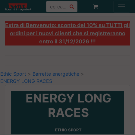
Extra di Benvenuto: sconto del 10% su TUTTI gli
ordini per i nuovi clienti che si registreranno
entro il 31/12/2026 !!!
Ethic Sport
>
Barrette energetiche
>
ENERGY LONG RACES
ENERGY LONG
RACES
ETHIC SPORT