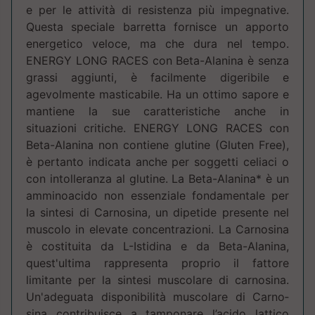
e per le attività di resistenza più impegnative.
Questa speciale barretta fornisce un apporto
energetico veloce, ma che dura nel tempo.
ENERGY LONG RACES con Beta-Alanina è senza
grassi aggiunti, è facilmente digeribile e
agevolmente masticabile. Ha un ottimo sapore e
mantiene la sue caratteristiche anche in
situazioni critiche. ENERGY LONG RACES con
Beta-Alanina non contiene glutine (Gluten Free),
è pertanto indicata anche per soggetti celiaci o
con in­tolleranza al glutine. La Beta-Alanina* è un
amminoacido non essenziale fonda­mentale per
la sintesi di Carnosina, un dipetide presente nel
muscolo in elevate concen­trazioni. La Carnosina
è costituita da L-Istidina e da Beta-Alanina,
quest'ultima rappresenta proprio il fattore
limitante per la sintesi muscolare di carnosina.
Un'adeguata disponibilità muscolare di Carno­
sina contribuisce a tamponare l’acido lattico