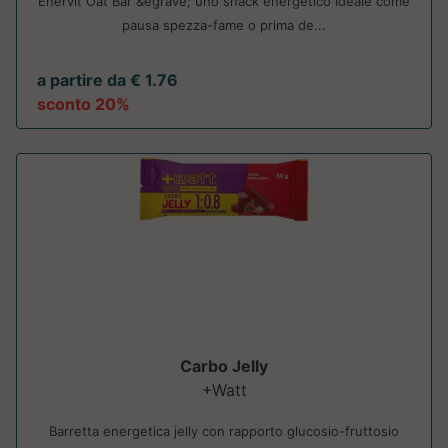
Enervit Oat Bar &egrave; uno snack energetico ideale come
pausa spezza-fame o prima de...
a partire da € 1.76
sconto 20%
Carbo Jelly
+Watt
Barretta energetica jelly con rapporto glucosio-fruttosio