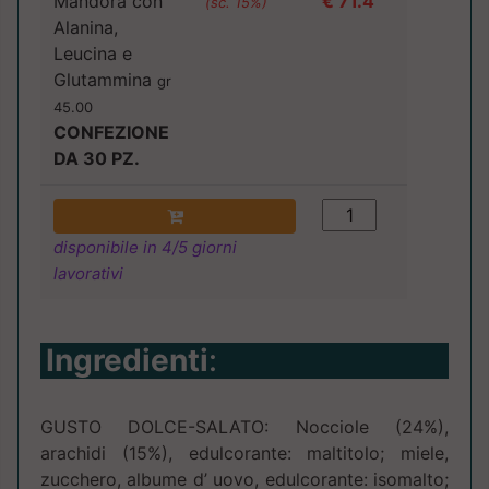
Mandora con
€ 71.4
(sc. 15%)
Alanina,
Leucina e
Glutammina
gr
45.00
CONFEZIONE
DA 30 PZ.
disponibile in 4/5 giorni
lavorativi
Ingredienti
:
GUSTO DOLCE-SALATO: Nocciole (24%),
arachidi (15%), edulcorante: maltitolo; miele,
zucchero, albume d’ uovo, edulcorante: isomalto;