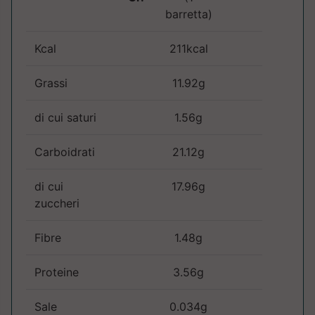
barretta)
Kcal
211kcal
Grassi
11.92g
di cui saturi
1.56g
Carboidrati
21.12g
di cui
17.96g
zuccheri
Fibre
1.48g
Proteine
3.56g
Sale
0.034g