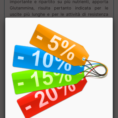
importante e ripartito su più nutrienti, apporta
Glutammina, risulta pertanto indicata per le
uscite più lunghe e per le attività di resistenza
più impegnative. Offre un apporto energetico
veloce, ma che dura nel tempo. La barretta
ENERGY LONG RACES DOLCE-SALATO è senza
grassi aggiunti, è facilmente digeribile e
facilmente masticabile. Ha un ottimo sapore, e
mantiene la sue caratteristiche anche in
situazioni critiche. ENERGY LONG RACES
DOLCE-SALATO non contiene glutine (Gluten
Free) è pertanto indicata anche per soggetti
celiaci o con intolleranza al glutine. - GLUTEN
FREE. - SENZA GRASSI ESTRANEI AGGIUNTI. -
CON NOCCIOLA 100% ITALIANA. - CON
CARBOIDRATI A LENTO RILASCIO. - ELEVATO
APPORTO ENERGETICO (204 KCAL). - CON
PROTEINE NATURALI. - FORMULAZIONE
ESCLUSIVA ETHICSPORT. - SPECIFICA PER