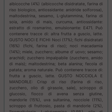
albicocche (4%) (albicocche disidratate, farina di
riso biologico, antiossidante: anidride solforosa),
maltodestrina, sesamo, L-glutammina, farina di
soia, amido di mais, curcuma, antiossidante:
estratto di rosmarino, emulsionante: E471. Può
contenere tracce di: altra frutta a guscio, latte.
GUSTO NOCI E FICHI: Noci (17%); fichi disidratati
(16%) (fichi, farina di riso); noci macadamia
(14%); miele, zucchero; albume d’ uovo; sesamo;
arachidi; zucchero impalpabile (zucchero, amido
di mais); maltodestrina; beta alanina; fecola di
patata; aroma naturale. Può contenere tracce di:
frutta a guscio, latte. GUSTO NOCCIOLA E
MANDORLE: Crisp di riso (farina di riso,
zucchero, olio di girasole, sale), sciroppo di
glucosio, fiocco di avena senza glutine,
mandorle (15%), uva sultanina, nocciole (11%),
sciroppo di fruttosio, pasta di mandorle (2%),
°isomaltulosio, L-glutammina (0,9%), olio di