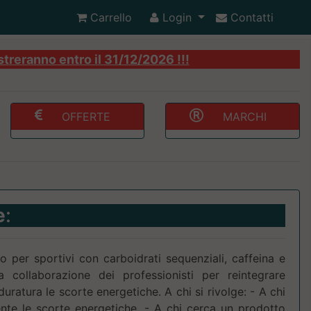
Carrello
Login
Contatti
streranno entro il 31/12/2026 !!!
OFFERTE
MARCHI
e
:
o per sportivi con carboidrati sequenziali, caffeina e
a collaborazione dei professionisti per reintegrare
ratura le scorte energetiche. A chi si rivolge: - A chi
nte le scorte energetiche. - A chi cerca un prodotto