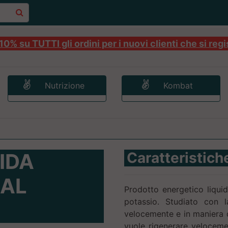
0% su TUTTI gli ordini per i nuovi clienti che si regi
Nutrizione
Kombat
IDA
Caratteristich
NAL
Prodotto energetico liquid
potassio. Studiato con l
velocemente e in maniera du
vuole rigenerare veloceme