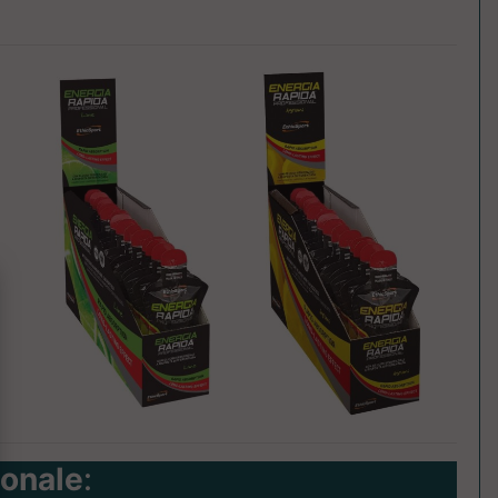
ionale
: