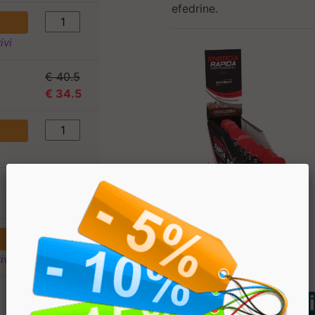
efedrine.
ivi
€ 40.5
€ 34.5
€ 2.70
€ 2.30
ivi
€ 40.5
Tabella Nutriz
€ 34.5