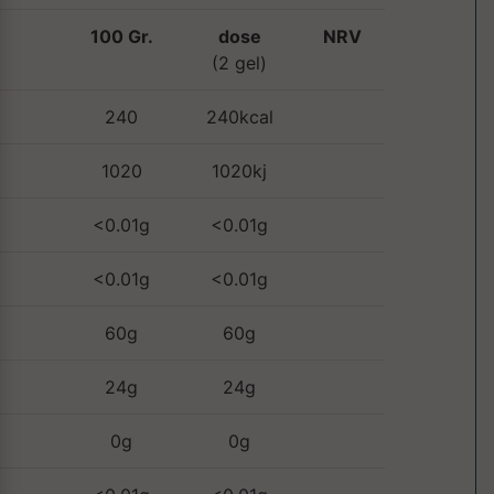
100 Gr.
dose
NRV
(2 gel)
240
240kcal
1020
1020kj
<0.01g
<0.01g
<0.01g
<0.01g
60g
60g
24g
24g
0g
0g