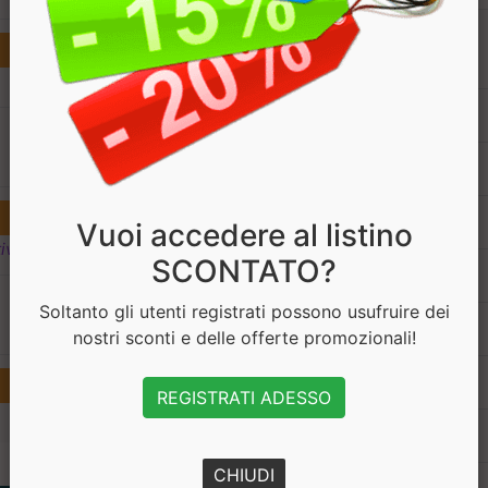
Componente
Kcal
€ 2.70
€ 2.30
KJ
Grassi
Vuoi accedere al listino
ivi
SCONTATO?
di cui acidi grassi saturi
€ 40.5
Soltanto gli utenti registrati possono usufruire dei
€ 34.5
Carboidrati
nostri sconti e delle offerte promozionali!
di cui zuccheri
REGISTRATI ADESSO
Fibre
CHIUDI