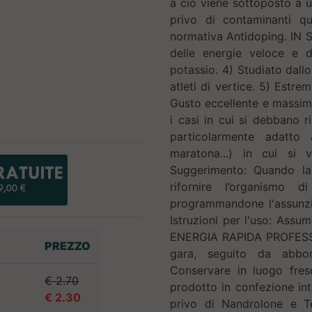
a ciò viene sottoposto a u
privo di contaminanti qua
normativa Antidoping. IN SI
delle energie veloce e 
potassio. 4) Studiato dallo
atleti di vertice. 5) Estr
Gusto eccellente e massima d
i casi in cui si debbano r
particolarmente adatto 
maratona...) in cui si
Suggerimento: Quando la
rifornire l’organismo d
programmandone l'assunzio
Istruzioni per l'uso: Ass
ENERGIA RAPIDA PROFESSION
PREZZO
gara, seguito da abbo
Conservare in luogo fres
€ 2.70
prodotto in confezione int
€ 2.30
privo di Nandrolone e T