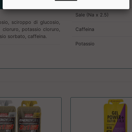
Proteine
Sale (Na x 2.5)
sio, sciroppo di glucosio,
 cloruro, potassio cloruro,
Caffeina
sio sorbato, caffeina.
Potassio