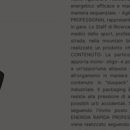
energetico efficace e man
maniera sequenziale. - Agl
PROFESSIONAL rappresenta 
in gara. Lo Staff di Ricerc
medici dello sport, profess
strada, nella mountain bi
realizzato un prodotto ch
CONTENUTO: La partico
apporta mono- oligo- e pol
a un'opportuna aliquota d
all'organismo in manier
contenuto in "duopack"
industriale. Il packagin
resiste alla pressione di
possibili urti accidentali
seguendo l'invito posto
ENERGIA RAPIDA PROFESSIO
viene realizzato seguendo s