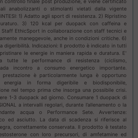
n controllo finale post produzione, e viene certificato
li anabolizzanti o stimolanti vietati dalla vigente
NTESI: 1) Adatto agli sport di resistenza. 2) Ripristino
duraturo. 3) 120 kcal per duopack con caffeina e
 Staff EthicSport in collaborazione con staff tecnici e
emamente maneggevole, anche in condizioni critiche. 6)
igeribilità. Indicazioni: Il prodotto è indicato in tutti
ipristinare le energie in maniera rapida e duratura. E'
a tutte le performance di resistenza (ciclismo,
 vada incontro a consumo energetico importante.
 prestazione è particolarmente lunga è opportuno
i energia in forma digeribile e biodisponibile,
ne nel tempo prima che insorga una possibile crisi.
umere 1-3 duopack ad giorno. Consumare 1 duopack di
AL a intervalli regolari, durante l’allenamento o la
ndante acqua o Performance Sete. Avvertenze:
co ed asciutto. La data di scadenza si riferisce al
egra, correttamente conservata. Il prodotto è testato
estosterone con loro precursori, di amfetamine ed