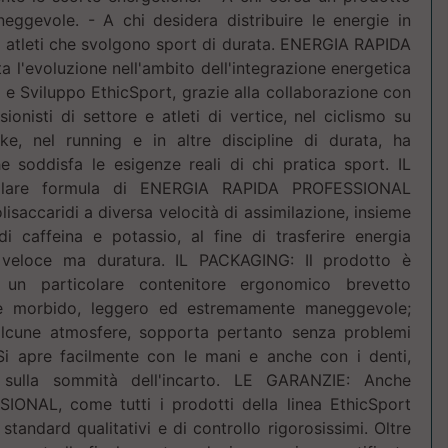
eggevole. - A chi desidera distribuire le energie in
i atleti che svolgono sport di durata. ENERGIA RAPIDA
l'evoluzione nell'ambito dell'integrazione energetica
a e Sviluppo EthicSport, grazie alla collaborazione con
ionisti di settore e atleti di vertice, nel ciclismo su
ke, nel running e in altre discipline di durata, ha
e soddisfa le esigenze reali di chi pratica sport. IL
lare formula di ENERGIA RAPIDA PROFESSIONAL
isaccaridi a diversa velocità di assimilazione, insieme
i caffeina e potassio, al fine di trasferire energia
a veloce ma duratura. IL PACKAGING: Il prodotto è
 un particolare contenitore ergonomico brevetto
g è morbido, leggero ed estremamente maneggevole;
 alcune atmosfere, sopporta pertanto senza problemi
. Si apre facilmente con le mani e anche con i denti,
 sulla sommità dell'incarto. LE GARANZIE: Anche
NAL, come tutti i prodotti della linea EthicSport
tandard qualitativi e di controllo rigorosissimi. Oltre