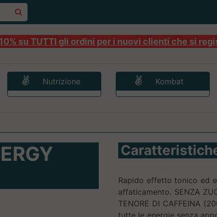
0% su TUTTI gli ordini per i nuovi clienti che si regi
Nutrizione
Kombat
NERGY
Caratteristich
Rapido effetto tonico ed e
affaticamento. SENZA Z
TENORE DI CAFFEINA (200 m
tutte le energie senza appo