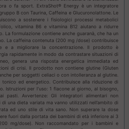
vora o fa sport. ExtraShot® Energy è un integratore
 gruppo B con Taurina, Caffei­na e Glucuronolattone. Le
iscono a sostenere i fisiologici processi metabolici
folico, vitamina B6 e vitamina B12 aiutano a ridurre
o. La formulazione contiene anche guaranà, che ha un
smo. La caffeina contenuta (200 mg /dose) contribuisce
e e a migliorare la concentrazione. Il prodotto è
er­gia rapidamente in modo da contrastare situazioni di
neo, genera una risposta energetica immediata ed
ioni di crisi. Il prodotto non contiene glutine (Gluten
nche per soggetti celiaci o con intolle­ranza al glutine.
o tonico ed energetico. Contribuisce alla riduzione di
 Istruzioni per l'uso: 1 flacone al giorno, al bisogno,
ai pasti. Avvertenze: Gli integratori alimentari non
 di una dieta variata ma vanno utilizzati nell’ambito di
brata ed uno stile di vita sano. Non superare la dose
ere fuori dalla portata dei bambini di età inferiore ai 3
 (200 mg/dose). Non raccomandato per i bambini e