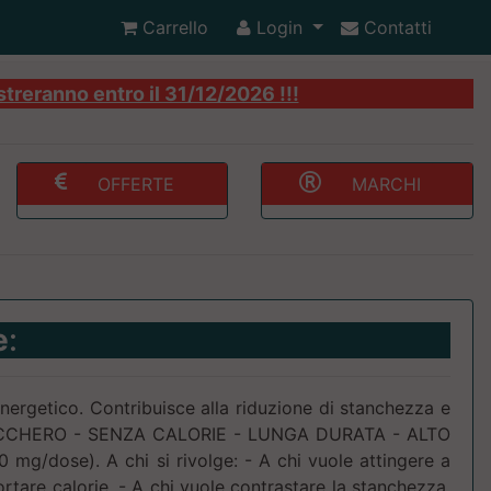
Carrello
Login
Contatti
streranno entro il 31/12/2026 !!!
OFFERTE
MARCHI
e
:
nergetico. Contribuisce alla riduzione di stanchezza e
UCCHERO - SENZA CALORIE - LUNGA DURATA - ALTO
g/dose). A chi si rivolge: - A chi vuole attingere a
rtare calorie. - A chi vuole contrastare la stanchezza.