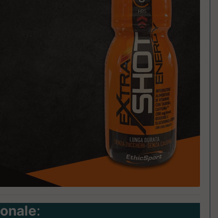
ionale
: