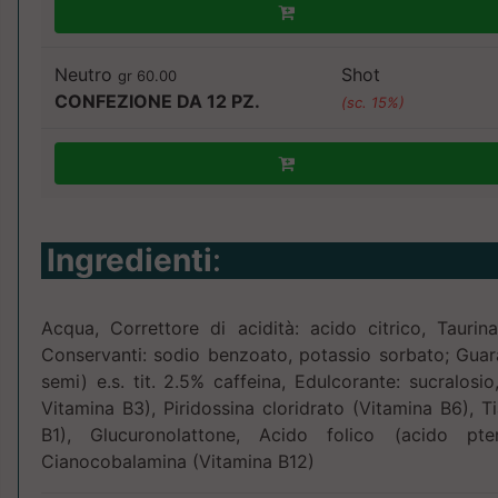
Neutro
Shot
gr 60.00
CONFEZIONE DA 12 PZ.
(sc. 15%)
Ingredienti
:
Acqua, Correttore di acidità: acido citrico, Taurin
Conservanti: sodio benzoato, potassio sorbato; Guara
semi) e.s. tit. 2.5% caffeina, Edulcorante: sucralosi
Vitamina B3), Piridossina cloridrato (Vitamina B6), T
B1), Glucuronolattone, Acido folico (acido pte
Cianocobalamina (Vitamina B12)