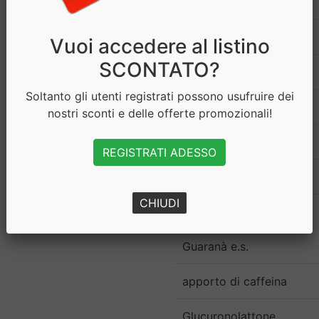
Sale (Na x 2.5)
Caffeina
Vuoi accedere al listino
SCONTATO?
Taurina
Soltanto gli utenti registrati possono usufruire dei
Vitamina B1
nostri sconti e delle offerte promozionali!
Vitamina B3
REGISTRATI ADESSO
Vitamina B6
CHIUDI
Vitamina B2
Guaranà e.s.
apporto di caffeina
Glucuronolattone