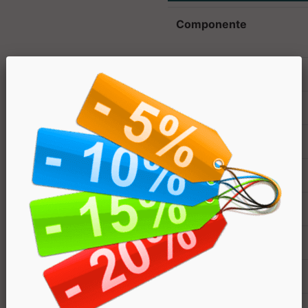
Componente
Kcal
KJ
Grassi
Carboidrati
di cui zuccheri
Fibre
Proteine