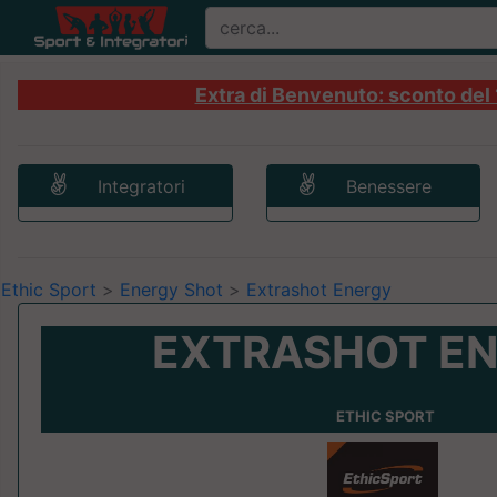
Extra di Benvenuto: sconto del 1
Integratori
Benessere
Ethic Sport
>
Energy Shot
>
Extrashot Energy
EXTRASHOT E
ETHIC SPORT