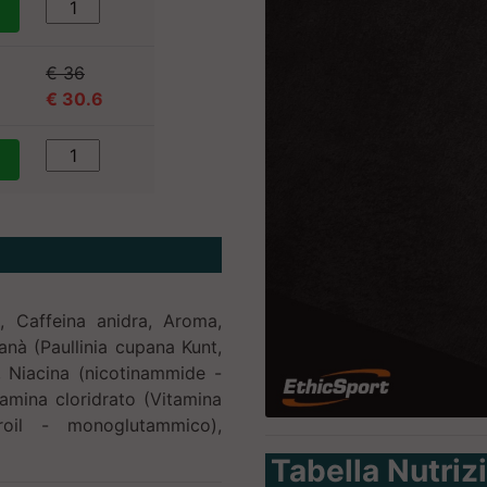
€ 36
€ 30.6
a, Caffeina anidra, Aroma,
nà (Paullinia cupana Kunt,
o, Niacina (nicotinammide -
iamina cloridrato (Vitamina
roil - monoglutammico),
Tabella Nutriz