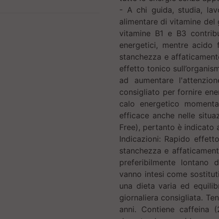
- A chi guida, studia, la
alimentare di vitamine del
vitamine B1 e B3 contribu
energetici, mentre acido 
stanchezza e affaticament
effetto tonico sull’organi
ad aumentare l'attenzion
consigliato per fornire en
calo energetico momenta
efficace anche nelle situaz
Free), pertanto è indicato a
Indicazioni: Rapido effett
stanchezza e affaticamento.
preferibilmente lontano d
vanno intesi come sostituti
una dieta varia ed equili
giornaliera consigliata. Ten
anni. Contiene caffeina