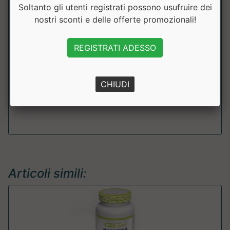
Soltanto gli utenti registrati possono usufruire dei
da Ferro
9mg
64%
nostri sconti e delle offerte promozionali!
Liposomiale
Acido Folico
200mcg
100%
REGISTRATI ADESSO
Vitamina C
100mg
125%
CHIUDI
Vitamina B12
2.5mcg
100%
Articoli simili: