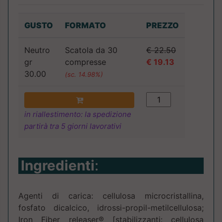
GUSTO
FORMATO
PREZZO
Neutro
Scatola da 30
€ 22.50
gr
compresse
€ 19.13
30.00
(sc. 14.98%)
in riallestimento: la spedizione
partirà tra 5 giorni lavorativi
Ingredienti
:
Agenti di carica: cellulosa microcristallina,
fosfato dicalcico, idrossi-propil-metilcellulosa;
Iron Fiber releaser® [stabilizzanti: cellulosa