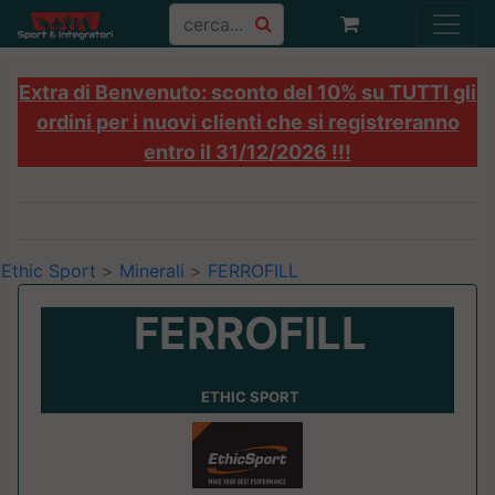
Extra di Benvenuto: sconto del 10% su TUTTI gli
ordini per i nuovi clienti che si registreranno
entro il 31/12/2026 !!!
Ethic Sport
>
Minerali
>
FERROFILL
FERROFILL
ETHIC SPORT