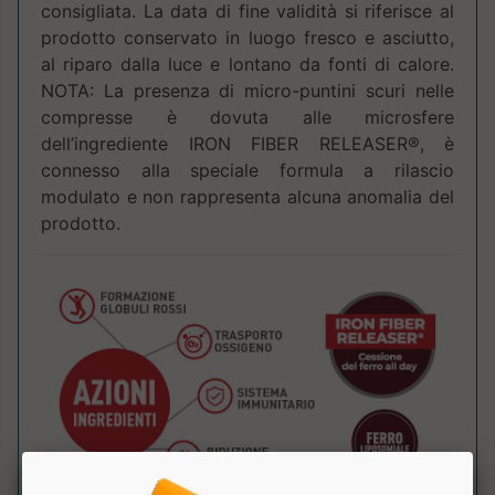
consigliata. La data di fine validità si riferisce al
prodotto conservato in luogo fresco e asciutto,
al riparo dalla luce e lontano da fonti di calore.
NOTA: La presenza di micro-puntini scuri nelle
compresse è dovuta alle microsfere
dell’ingrediente IRON FIBER RELEASER®, è
connesso alla speciale formula a rilascio
modulato e non rappresenta alcuna anomalia del
prodotto.