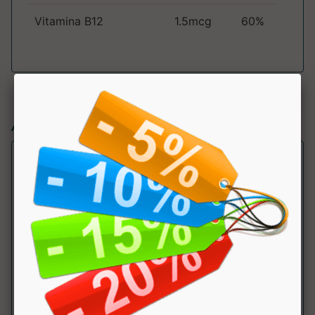
Vitamina B12
1.5mcg
60%
Articoli simili:
Magnesio Bisglicinato
Why Nature