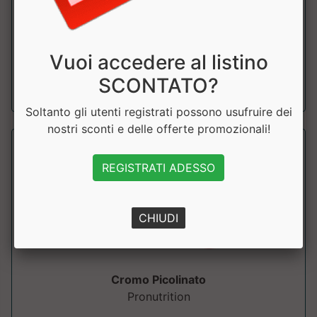
Integratore alimentare di magnesio bisglicinato, con
funzione muscolare, proenergetica, ri...
Vuoi accedere al listino
a partire da € 17.91
SCONTATO?
sconto 10%
Soltanto gli utenti registrati possono usufruire dei
nostri sconti e delle offerte promozionali!
REGISTRATI ADESSO
CHIUDI
Cromo Picolinato
Pronutrition