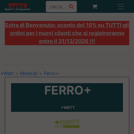
Extra di Benvenuto: sconto del 10% su TUTTI gli
ordini per i nuovi clienti che si registreranno
entro il 31/12/2026 !!!
+Watt
>
Minerali
>
Ferro+
FERRO+
+WATT