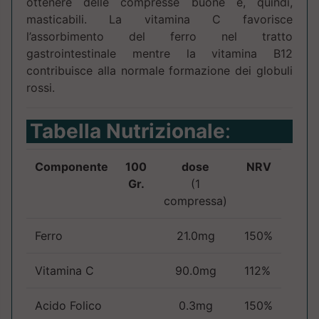
ottenere delle compresse buone e, quindi,
masticabili. La vitamina C favorisce
l’assorbimento del ferro nel tratto
gastrointestinale mentre la vitamina B12
contribuisce alla normale formazione dei globuli
rossi.
Tabella Nutrizionale
:
Componente
100
dose
NRV
Gr.
(1
compressa)
Ferro
21.0mg
150%
Vitamina C
90.0mg
112%
Acido Folico
0.3mg
150%