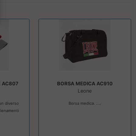
E AC807
BORSA MEDICA AC910
Leone
un diverso
Borsa medica. ....
allenamenti