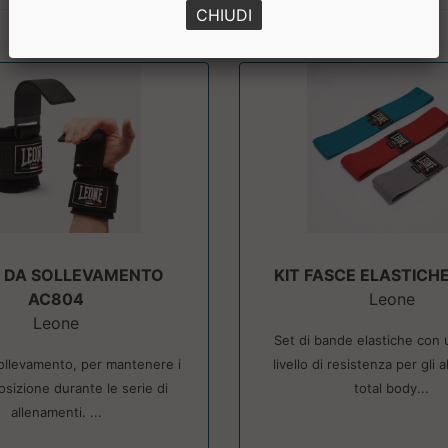
CHIUDI
 DA SOLLEVAMENTO
KIT FASCE ELASTICH
AC804
Leone
Leone
Set di bande elastiche con 
ollevamento, per mantenere i
livello di resistenza per gli 
osizione durante le serie di
total body...
allenamenti. ...