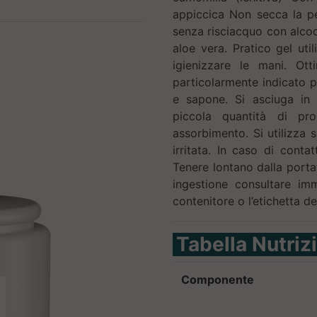
appiccica Non secca la pe
senza risciacquo con alcoo
aloe vera. Pratico gel util
igienizzare le mani. Ot
particolarmente indicato p
e sapone. Si asciuga in
piccola quantità di pr
assorbimento. Si utilizza 
irritata. In caso di cont
Tenere lontano dalla porta
ingestione consultare im
contenitore o l’etichetta d
Tabella Nutriz
Componente