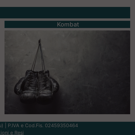
Kombat
Lu) | P.IVA e Cod.Fis. 02459350464
ioni e Resi