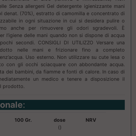
lle Senza allergeni Gel detergente igienizzante mani
l denat. (70%), estratto di camomilla e concentrato di
izzabile in ogni situazione in cui si desidera pulire o
timo anche per rimuovere gli odori sgradevoli. È
er l’igiene delle mani quando non si dispone di acqua
 pochi secondi. CONSIGLI DI UTILIZZO Versare una
odotto nelle mani e frizionare fino a completo
senz’acqua. Uso esterno. Non utilizzare su cute lesa o
atto con gli occhi sciacquare con abbondante acqua.
ta dei bambini, da fiamme e fonti di calore. In caso di
mediatamente un medico e tenere a disposizione il
el prodotto.
ionale
:
100 Gr.
dose
NRV
()