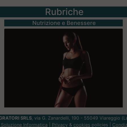
Rubriche
Nutrizione e Benessere
GRATORI SRLS
, via G. Zanardelli, 190 - 55049 Viareggio (
Soluzione Informatica
|
Privacy
&
cookies
policies |
Condiz