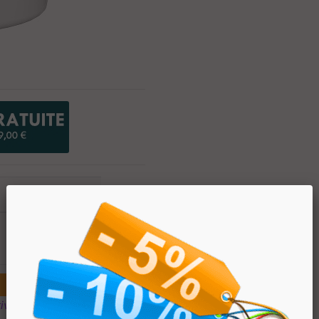
PREZZO
€ 4.90
€ 3.92
ivi