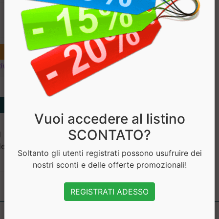
€ 14.90
€ 11.92
ivi
Vuoi accedere al listino
SCONTATO?
 Acrylate Crosspolymer,
ensis leaf juice powder,
Soltanto gli utenti registrati possono usufruire dei
nostri sconti e delle offerte promozionali!
REGISTRATI ADESSO