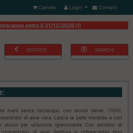
Carrello
Login
Contatti
streranno entro il 31/12/2026 !!!
OFFERTE
MARCHI
e
:
nte mani senza risciacquo con alcool denat. (70%),
ncentrato di aloe vera. Lascia la pelle morbida e con
 alcool per un’azione igienizzante Con estratto di
 concentrato di aloe (lenitiva e rinfrescante) Non