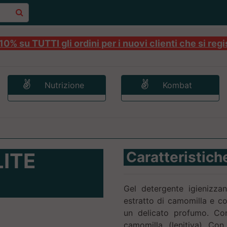
0% su TUTTI gli ordini per i nuovi clienti che si regi
Nutrizione
Kombat
LITE
Caratteristich
Gel detergente igienizza
estratto di camomilla e co
un delicato profumo. Con
camomilla (lenitiva) Con