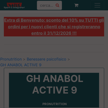
Extra di Benvenuto: sconto del 10% su TUTTI gli
ordini per i nuovi clienti che si registreranno
entro il 31/12/2026 !!!
Pronutrition
>
Benessere psicofisico
>
GH ANABOL ACTIVE 9
GH ANABOL
ACTIVE 9
PRONUTRITION