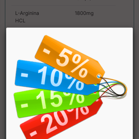
L-Arginina
1800mg
HCL
L-ornitina alfa-
900mg
chetogluterato
L-lisina HCL
350mg
L-glicina
100mg
L-Triptofano
300mg
Quercetina
100mg
GABA
750mg
Valeriana e.f.
50mg