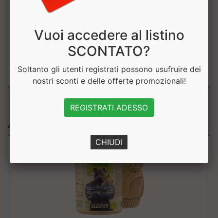
di cui acido
0.21mg
valerianico
Vuoi accedere al listino
SCONTATO?
Melatonina
1 mg
Soltanto gli utenti registrati possono usufruire dei
nostri sconti e delle offerte promozionali!
REGISTRATI ADESSO
Articoli simili:
CHIUDI