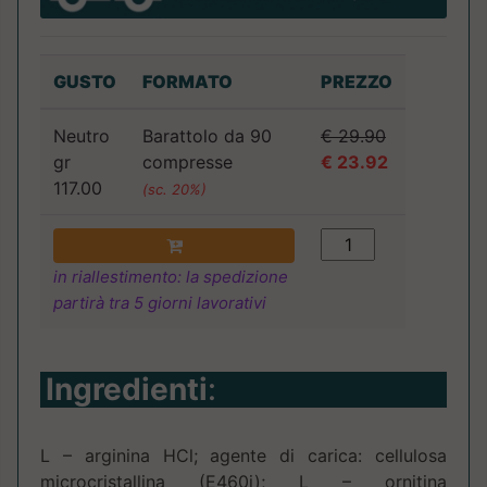
GUSTO
FORMATO
PREZZO
Neutro
Barattolo da 90
€ 29.90
gr
compresse
€ 23.92
117.00
(sc. 20%)
in riallestimento: la spedizione
partirà tra 5 giorni lavorativi
Ingredienti
:
L – arginina HCl; agente di carica: cellulosa
microcristallina (E460i); L – ornitina