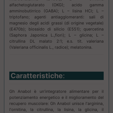
alfachetoglutarato (OKG); acido gamma
amminobutirrico (GABA); L – lisina HCl; L –
triptofano; agenti antiagglomeranti: sali di
magnesio degli acidi grassi (di origine vegetale)
(E470b); biossido di silicio (E551); quercetina
(Saphora Japonica L.,fiori); L – glicina; L –
citrullina DL malato 2:1; e.s. tit. valeriana
(Valeriana officinalis L., radice); melatonina.
Caratteristiche
:
Gh Anabol è un'integratore alimentare per il
potenziamento energetico e il miglioramento del
recupero muscolare: Gh Anabol unisce l'arginina,
l'ornitina, la citrullina, la lisina, la glicina, il